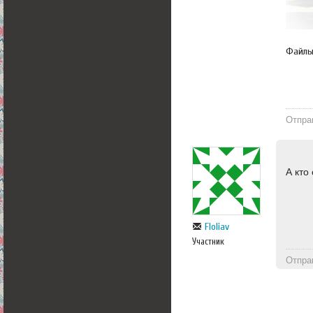
Файл
Отпра
А кто
Floliav
Участник
Отпра