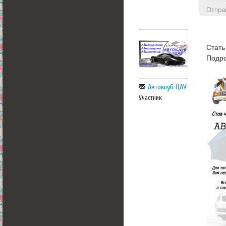
Отпра
Стать
Подро
Автоклуб ЦАУ
Участник