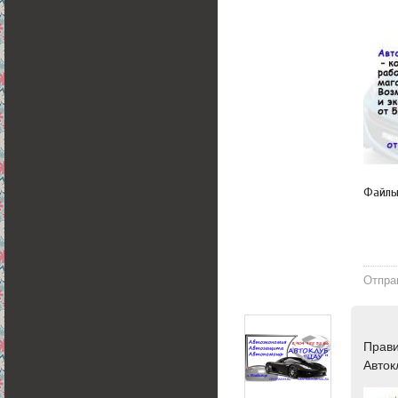
Файл
Отпра
Прави
Авток