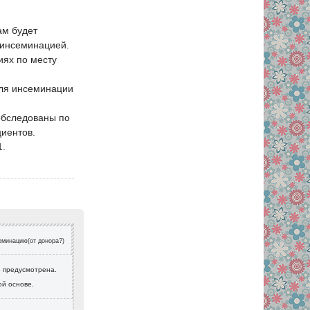
ам будет
 инсеминацией.
иях по месту
для инсеминации
обследованы по
циентов.
1.
еминацию(от донора?)
е предусмотрена.
ой основе.