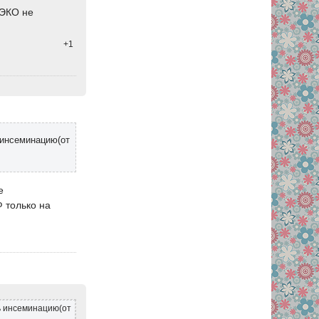
 ЭКО не
+1
 инсеминацию(от
е
 только на
ь инсеминацию(от