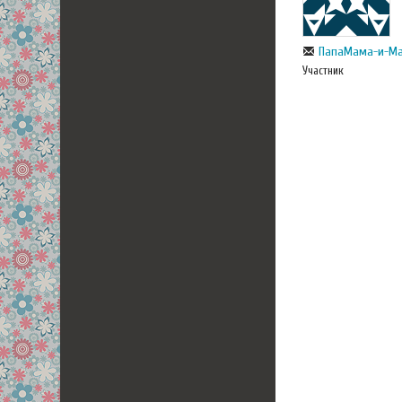
ПапаМама-и-М
Участник