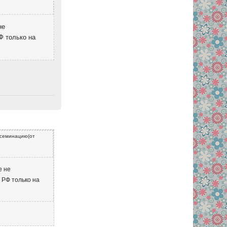
не
Ф только на
нсеминацию(от
е не
 РФ только на