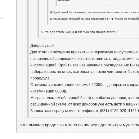
Добрый день! К сожалению, инсеминация бесплатно по квоте не 
алыш
Инсеминация спермой донора проводится в РФ только на платной
А что для этого нужно,и сколько это может стоить?
Доброе утро!
Для этого необходимо приехать на первичную консультацию
назначено обследование в соответствии со стандартами пе
инсеминацией. Пройти все назначенное обследование Вы м
лабораториях по месту жительства, после чего может быть
процедура.
Стоимость инсеминации спермой 22350р , донорская сперм
инсеминации 6000р.
Мы располагаем обширной базой криобанка доноров, все о
расширенной схеме, от всех доноров уже есть дети у наших
Записаться к врачу можно телефонам: (831) 4129-029, 4161-
а я слышала вроде эко можно по полису сделать при мужско