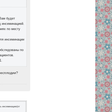
Вам будет
д инсеминацией.
иях по месту
для инсеминации
обследованы по
ациентов.
1.
бесплодии?
ть инсеминацию(от