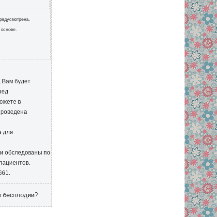
предусмотрена.
 основе.
, Вам будет
ред
ожете в
 проведена
а для
ни обследованы по
 пациентов.
661.
м бесплодии?