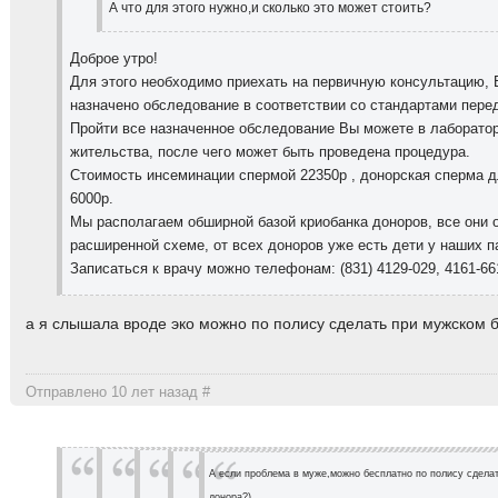
А что для этого нужно,и сколько это может стоить?
Доброе утро!
Для этого необходимо приехать на первичную консультацию, 
назначено обследование в соответствии со стандартами пере
Пройти все назначенное обследование Вы можете в лаборатор
жительства, после чего может быть проведена процедура.
Стоимость инсеминации спермой 22350р , донорская сперма 
6000р.
Мы располагаем обширной базой криобанка доноров, все они 
расширенной схеме, от всех доноров уже есть дети у наших п
Записаться к врачу можно телефонам: (831) 4129-029, 4161-66
а я слышала вроде эко можно по полису сделать при мужском 
Отправлено 10 лет назад
#
А если проблема в муже,можно бесплатно по полису сдела
донора?)