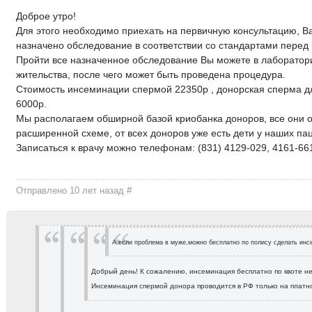
Доброе утро!
Для этого необходимо приехать на первичную консультацию, В
назначено обследование в соответствии со стандартами перед
Пройти все назначенное обследование Вы можете в лаборатор
жительства, после чего может быть проведена процедура.
Стоимость инсеминации спермой 22350р , донорская сперма 
6000р.
Мы располагаем обширной базой криобанка доноров, все они 
расширенной схеме, от всех доноров уже есть дети у наших па
Записаться к врачу можно телефонам: (831) 4129-029, 4161-66
Отправлено 10 лет назад
#
А если проблема в муже,можно бесплатно по полису сделать инс
Добрый день! К сожалению, инсеминация бесплатно по квоте н
Инсеминация спермой донора проводится в РФ только на платн