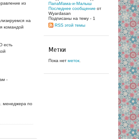
правление из
ПапаМама-и-Малыш
Последнее сообщение
от
Wyardasan
Подписаны на тему - 1
ализируемся на
RSS этой темы
ия командой
О есть
Метки
кой
Пока нет
меток
.
ам -
ел. менеджера по