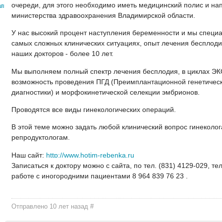
очереди, для этого необходимо иметь медицинский полис и на
алыш
министерства здравоохранения Владимирской области.
У нас высокий процент наступления беременности и мы специ
самых сложных клинических ситуациях, опыт лечения бесплод
наших докторов - более 10 лет.
Мы выполняем полный спектр лечения бесплодия, в циклах ЭК
возможность проведения ПГД (Преимплантационной генетичес
диагностики) и морфокинетической селекции эмбрионов.
Проводятся все виды гинекологических операций.
В этой теме можно задать любой клинический вопрос гинеколог
репродуктологам.
Наш сайт:
http://www.hotim-rebenka.ru
Записаться к доктору можно с сайта, по тел. (831) 4129-029, т
работе с иногородними пациентами 8 964 839 76 23 .
Отправлено 10 лет назад
#