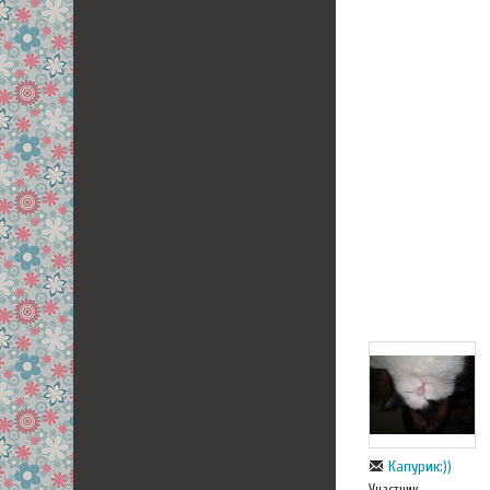
Капурик:))
Участник