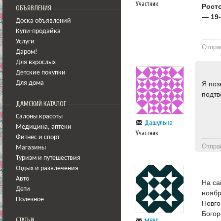
Участник
Рост
ОБЪЯВЛЕНИЯ
— 19
Доска объявлений
Купи-продайка
Услуги
Отпра
Даром!
Для взрослых
Детские покупки
Я поз
Для дома
подтв
ДАМСКИЙ КАТАЛОГ
Салоны красоты
Дашулька
Медицина
,
аптеки
Участник
Фитнес и спорт
Отпра
Магазины
Туризм и путешествия
Отдых и развлечения
Авто
На са
Дети
ноябр
Полезное
Новго
Богор
СТАТЬИ