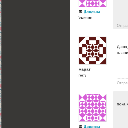
Дашулька
Участник
Отпра
Даша,
плани
марат
гость
Отпра
пока 
Дашулька