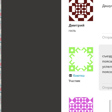
Дашул
Дмитрий
гость
Отпра
съезд
пояса
успел
поясо
Кокетка
Участник
Отпра