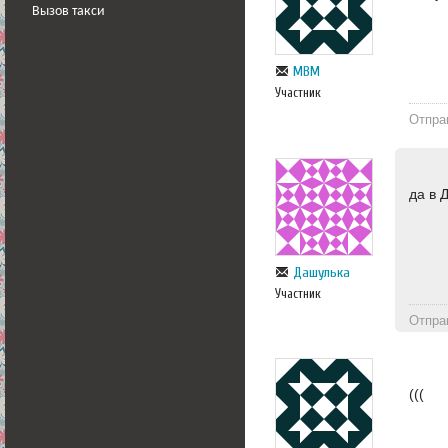
Вызов такси
МВМ
Участник
Отпра
да в 
Дашулька
Участник
Отпра
(((