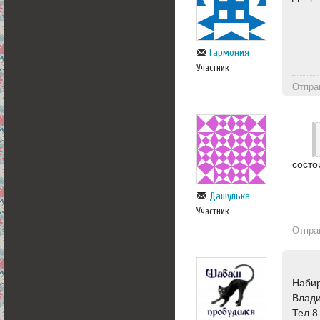
Гармония
Участник
Отпра
состо
Дашулька
Участник
Отпра
Набир
Влади
Тел 8