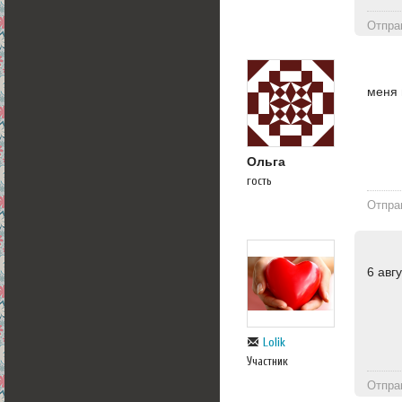
Отпра
меня 
Ольга
гость
Отпра
6 авг
Lolik
Участник
Отпра