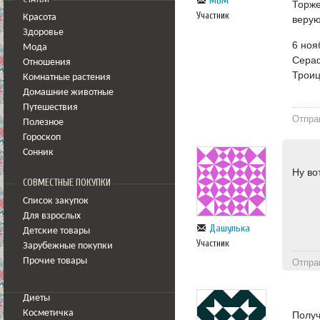
МВМ
Торже
Участник
Красота
верую
Здоровье
6 ноя
Мода
Сераф
Отношения
Троиц
Комнатные растения
Домашние животные
Путешествия
Отпра
Полезное
Гороскоп
Сонник
Ну вот
СОВМЕСТНЫЕ ПОКУПКИ
Список закупок
Для взрослых
Дашулька
Детские товары
Участник
Зарубежные покупки
Прочие товары
Отпра
Диеты
Косметичка
Получ