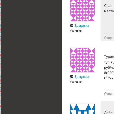
Счаст
место
Дашулька
Участник
Отпра
Турис
тур в
руб/ч
8(920
Дашулька
С Ува
Участник
Отпра
Добры