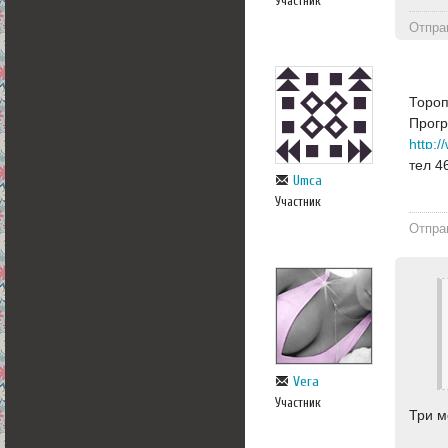
Участник
Отпра
Тороп
Прогр
http:/
тел 4
Umca
Участник
Отпра
Vera
Участник
Три м