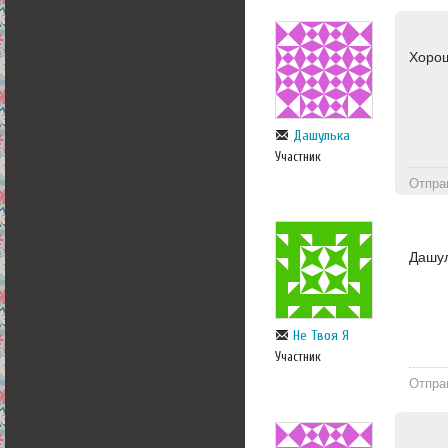
Хоро
Дашулька
Участник
Отпра
Дашул
Не Твоя Я
Участник
Отпра