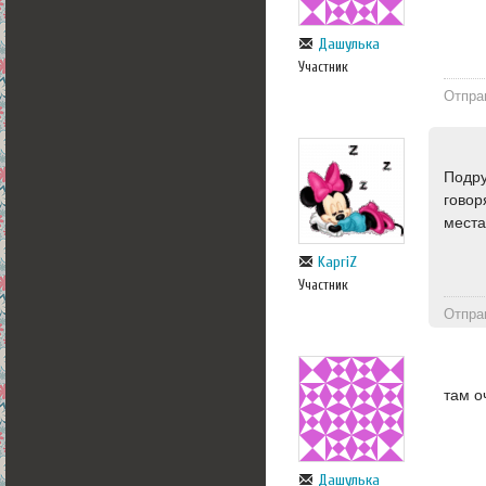
Дашулька
Участник
Отпра
Подру
говор
места
KapriZ
Участник
Отпра
там о
Дашулька