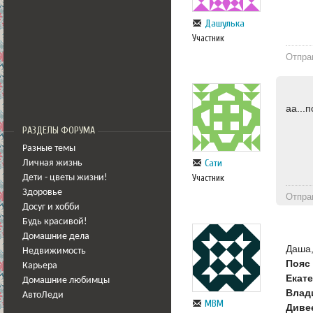
Дашулька
Участник
Отпра
аа...
РАЗДЕЛЫ ФОРУМА
Разные темы
Сати
Личная жизнь
Участник
Дети - цветы жизни!
Здоровье
Отпра
Досуг и хобби
Будь красивой!
Домашние дела
Даша,
Недвижимость
Пояс
Карьера
Екате
Домашние любимцы
Влади
АвтоЛеди
МВМ
Дивее