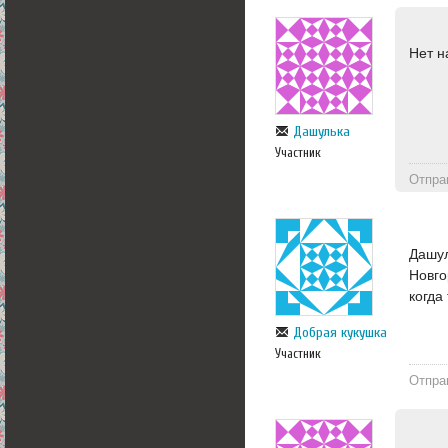
Нет н
Дашулька
Участник
Отпра
Дашул
Новго
когда
Добрая кукушка
Участник
Отпра