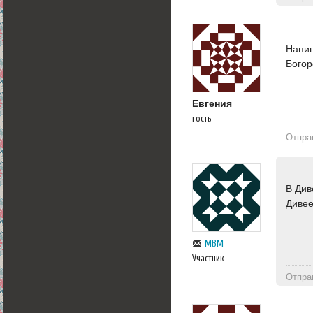
Напиш
Богор
Евгения
гость
Отпра
В Див
Дивее
МВМ
Участник
Отпра