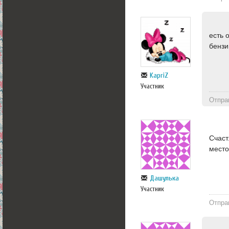
есть 
бензи
KapriZ
Участник
Отпра
Счаст
место
Дашулька
Участник
Отпра