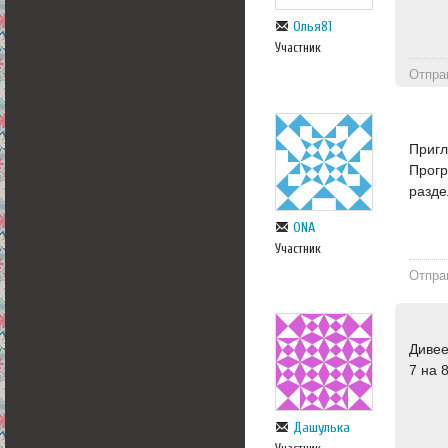
Oлья81
Участник
Отпра
Пригл
Прогр
разде
ONA
Участник
Отпра
Дивее
7 на 
Дашулька