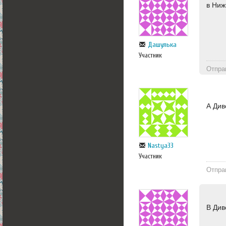
в Ни
Дашулька
Участник
Отпра
А Див
Nastya33
Участник
Отпра
В Див