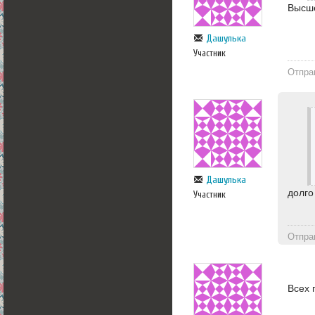
Высше
Дашулька
Участник
Отпра
Дашулька
долго
Участник
Отпра
Всех 