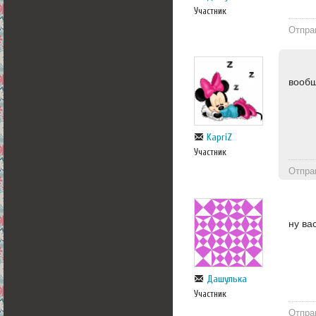
Участник
Отпра
вообщ
KapriZ
Участник
Отпра
ну ва
Дашулька
Участник
Отпра