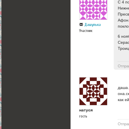
С 4 п
Нижне
Пресв
Афон.
Дашулька
покло
Участник
6 ноя
Сераф
Троиц
Отпра
даша.
она.с
как е
натуся
гость
Отпра