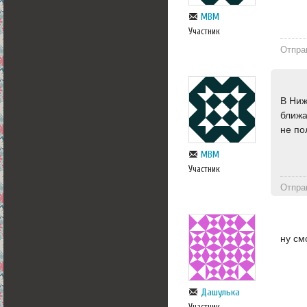
МВМ
Участник
Отпра
В Ниж
ближа
не по
МВМ
Участник
Отпра
ну см
Дашулька
Участник