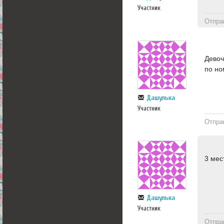
Участник
Отпра
Девоч
по но
Дашулька
Участник
Отпра
3 мес
Дашулька
Участник
Отпра