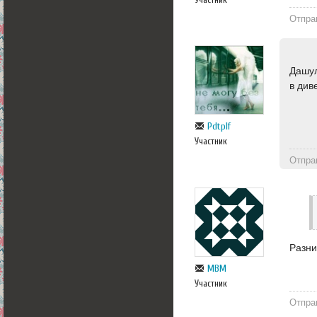
Отпра
Дашул
в див
Pdtplf
Участник
Отпра
Разни
МВМ
Участник
Отпра