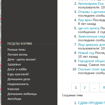
Автоковрики Eva.
пользователя: 10
Отзывы о детских
последнее сообщ
Лор врач
Последн
8 лет назад
где-что купить
Пос
сообщение: 2 го
Замеченные скид
последнее сообщ
РАЗДЕЛЫ ФОРУМА
Ищу девушку для
пользователя: 10
Разные темы
Новый год
Послед
Личная жизнь
10 лет назад
Дети - цветы жизни!
Городской общес
назад.
Самое пос
Здоровье
Сколько стоит ад
Досуг и хобби
последнее сообщ
Будь красивой!
Домашние дела
Недвижимость
1
2
…
8
Карьера
Домашние любимцы
Созданные темы
АвтоЛеди
СДАМ-ПРОДАМ 