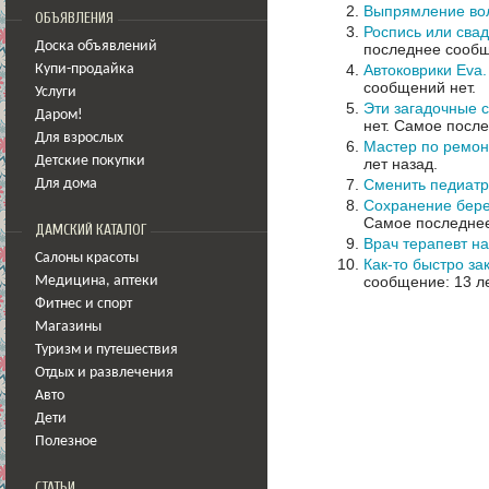
Выпрямление во
ОБЪЯВЛЕНИЯ
Роспись или сва
Доска объявлений
последнее сообщ
Автоковрики Eva.
Купи-продайка
сообщений нет.
Услуги
Эти загадочные 
Даром!
нет.
Самое после
Для взрослых
Мастер по ремо
Детские покупки
лет назад.
Сменить педиат
Для дома
Сохранение берем
Самое последнее
ДАМСКИЙ КАТАЛОГ
Врач терапевт на
Салоны красоты
Как-то быстро за
сообщение: 13 ле
Медицина
,
аптеки
Фитнес и спорт
Магазины
Туризм и путешествия
Отдых и развлечения
Авто
Дети
Полезное
СТАТЬИ