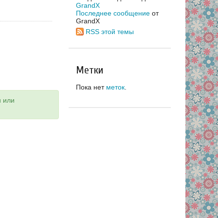
GrandX
Последнее сообщение
от
GrandX
RSS этой темы
Метки
Пока нет
меток
.
и или