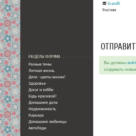
GrandX
Участник
ОТПРАВИТ
РАЗДЕЛЫ ФОРУМА
Вы должны
вой
Разные темы
создавать новы
Личная жизнь
Дети - цветы жизни!
Здоровье
Досуг и хобби
Будь красивой!
Домашние дела
Недвижимость
Карьера
Домашние любимцы
АвтоЛеди