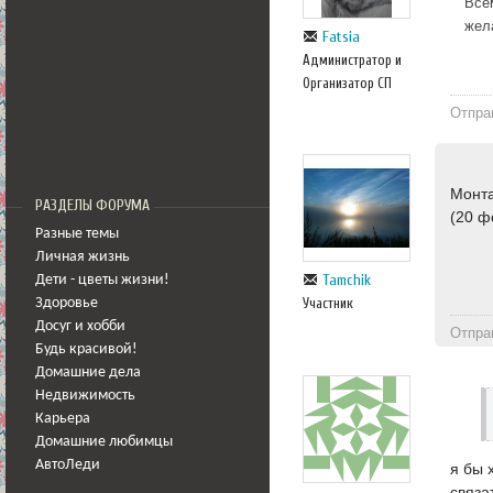
Все
жел
Fatsia
Администратор и
Организатор СП
Отпра
Монта
РАЗДЕЛЫ ФОРУМА
(20 ф
Разные темы
Личная жизнь
Tamchik
Дети - цветы жизни!
Участник
Здоровье
Досуг и хобби
Отпра
Будь красивой!
Домашние дела
Недвижимость
Карьера
Домашние любимцы
АвтоЛеди
я бы 
связа