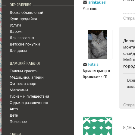
arinkakisel
ОБЪЯВЛЕНИЯ
Участник
Доска объявлений
Отпра
Купи-продайка
Услуги
Даром!
Для взрослых
Делае
Детские покупки
монта
Для дома
слайд
Мой н
ДАМСКИЙ КАТАЛОГ
Fatsia
горо
Администратор и
Салоны красоты
Организатор СП
Медицина
,
аптеки
Все
Фитнес и спорт
жел
Магазины
Туризм и путешествия
Отдых и развлечения
Отпра
Авто
Дети
Полезное
8,16 
СТАТЬИ