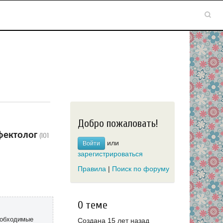
Добро пожаловать!
фектолог
(101
или
Войти
зарегистрироваться
Правила
|
Поиск по форуму
О теме
еобходимые
Создана 15 лет назад