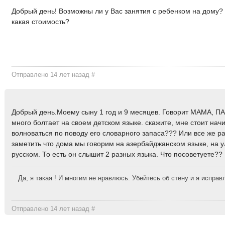
Добрый день! Возможны ли у Вас занятия с ребенком на дому? 
какая стоимость?
Отправлено 14 лет назад
#
Добрый день.Моему сыну 1 год и 9 месяцев. Говорит МАМА, П
много болтает на своем детском языке. скажите, мне стоит нач
волноваться по поводу его словарного запаса??? Или все же р
заметить что дома мы говорим на азербайджанском языке, на у
русском. То есть он слышит 2 разных языка. Что посоветуете??
Да, я такая ! И многим не нравлюсь. Убейтесь об стену и я исправ
Отправлено 14 лет назад
#