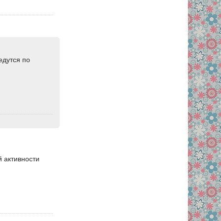
едутся по
 активности