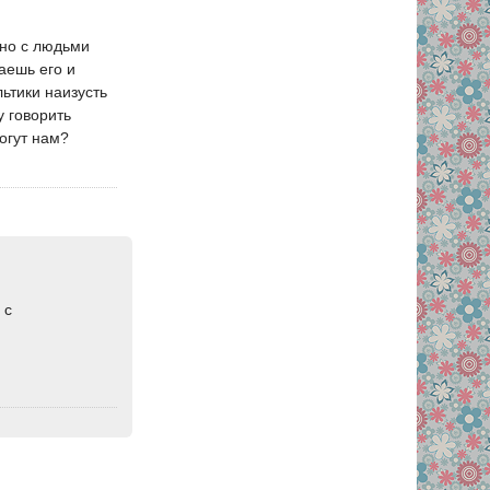
 но с людьми
аешь его и
ьтики наизусть
у говорить
огут нам?
 с