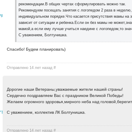
рекомендации.В общих чертах сформулировать можно так.
Рекомендуем посещать занятия с логопедом 2 раза в неделю,
ey
индивидуальном порядке.Что касается присутствия мамы на з
зависит от ситуации и ребенка.Если он без мамы не может,зна
мамой,а если ему лучше учиться наедине с логопедом,то знач
С уважением, Болтунишка.
Спасибо! Будем планировать)
Отправлено 14 лет назад
#
Дорогие наши Ветераны,уважаемые жители нашей страны!
Сердечно поздравляем Вас с праздником Великой Победы!
Желаем огромного здоровья,мирного неба над головой,берегите
С уважением, коллектив ЛК Болтунишка.
"Тортбуфет"
Отправлено 14 лет назад
#