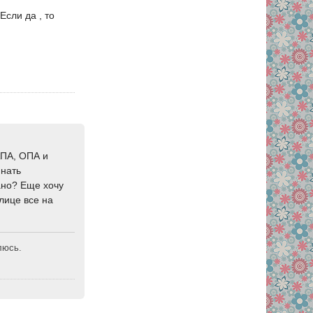
Если да , то
АПА, ОПА и
инать
ано? Еще хочу
лице все на
люсь.