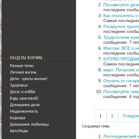
Посоветуйте дези
последнее сообщ
Как относитесь 
Самое последнее
Раскрутить группу
последнее сообщ
Трудоголизм муж
сообщение: 7 ле
Массаж: ВСЕ о н
последнее сообщ
РАЗДЕЛЫ ФОРУМА
КУПЛЮ-ПРОДАМ з
Самое последнее
Разные темы
мкрн. Пиганово и
Личная жизнь
последнее сообщ
Дети - цветы жизни!
Отучить от сигар
сообщение: 7 ле
Здоровье
Посоветуйте там
Досуг и хобби
сообщение: 4 го
Будь красивой!
Домашние дела
Недвижимость
1
2
Следую
Карьера
Домашние любимцы
Созданные темы
АвтоЛеди
Логопедический к