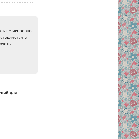
ать не исправно
оставляется в
азать
ений для