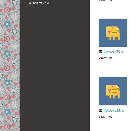
Вызов такси
listovka33.ru
Участник
listovka33.ru
Участник