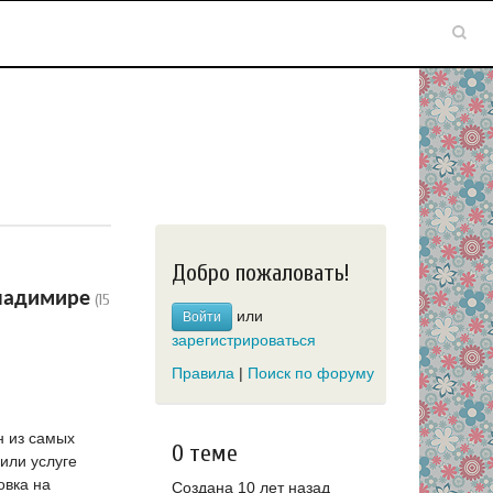
Добро пожаловать!
Владимире
(15
или
Войти
зарегистрироваться
Правила
|
Поиск по форуму
н из самых
О теме
или услуге
овка на
Создана 10 лет назад