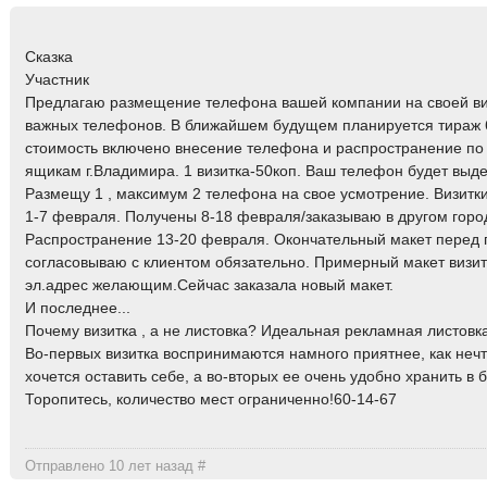
Сказка
Участник
Предлагаю размещение телефона вашей компании на своей виз
важных телефонов. В ближайшем будущем планируется тираж 6
стоимость включено внесение телефона и распространение по
ящикам г.Владимира. 1 визитка-50коп. Ваш телефон будет выд
Размещу 1 , максимум 2 телефона на свое усмотрение. Визитки
1-7 февраля. Получены 8-18 февраля/заказываю в другом город
Распространение 13-20 февраля. Окончательный макет перед
согласовываю с клиентом обязательно. Примерный макет визит
эл.адрес желающим.Сейчас заказала новый макет.
И последнее...
Почему визитка , а не листовка? Идеальная рекламная листовка,
Во-первых визитка воспринимаются намного приятнее, как нечт
хочется оставить себе, а во-вторых ее очень удобно хранить в 
Торопитесь, количество мест ограниченно!60-14-67
Отправлено 10 лет назад
#