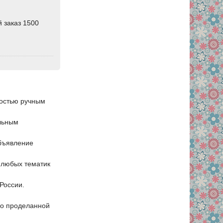
 заказ 1500
мостью ручным
ильным
бъявление
а любых тематик
России.
 о проделанной