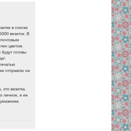
итке в списке
000 визиток. В
 почтовым
елен цветом.
 будут готовы
е/.
 печатью
ки отправлю на
 это визитка.
о личное, и ее
бумажнике.