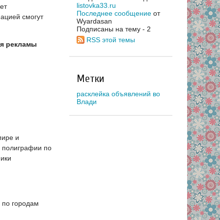
listovka33.ru
ет
Последнее сообщение
от
мацией смогут
Wyardasan
Подписаны на тему - 2
RSS этой темы
ия рекламы
Метки
расклейка объявлений во
Влади
мире и
й полиграфии по
ники
 по городам