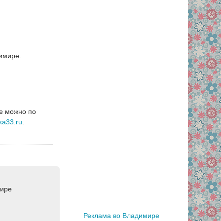
димире.
ре можно по
ka33.ru
.
мире
Реклама во Владимире