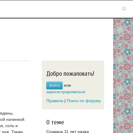
Добро пожаловать!
или
Войти
зарегистрироваться
Правила
|
Поиск по форуму
вядины,
ой начинкой.
О теме
к, соль и
Создана 11 лет назад
2 дня. Также