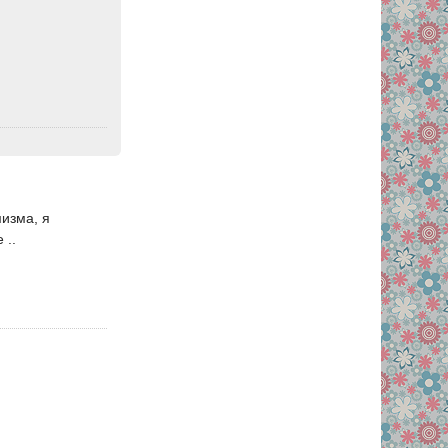
мизма, я
 ..