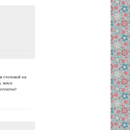
в столовой на
з, мясо
есплатно!