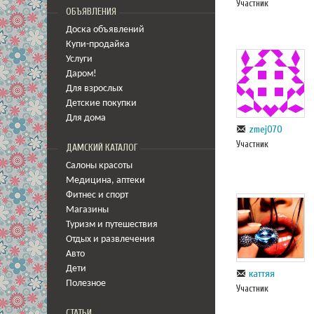
Участник
ОБЪЯВЛЕНИЯ
Доска объявлений
Купи-продайка
Услуги
Даром!
Для взрослых
Детские покупки
Для дома
zmej070
Участник
ДАМСКИЙ КАТАЛОГ
Салоны красоты
Медицина
,
аптеки
Фитнес и спорт
Магазины
Туризм и путешествия
Отдых и развлечения
Авто
Дети
каттяя
Полезное
Участник
СТАТЬИ