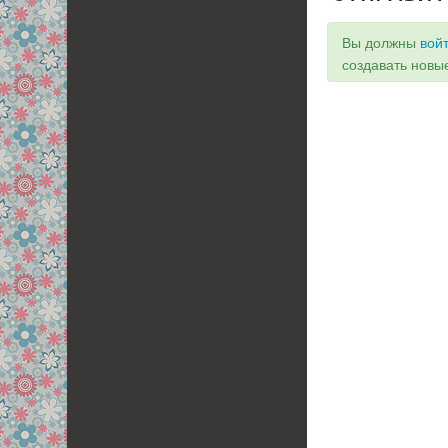
Вы должны
вой
создавать новы