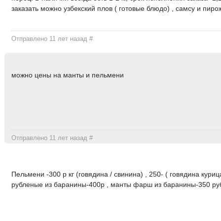
заказать можно узбекский плов ( готовые блюдо) , самсу и пиро
Отправлено 11 лет назад
#
можно цены на манты и пельмени
Отправлено 11 лет назад
#
Пельмени -300 р кг (говядина / свинина) , 250- ( говядина кури
рубленые из баранины-400р , манты фарш из баранины-350 ру