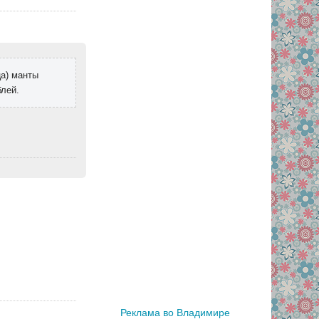
ца) манты
блей.
Реклама во Владимире