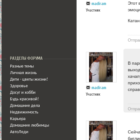
Этот 
madiram
эмоци
Участник
Катан
Отпра
РАЗДЕЛЫ ФОРУМА
В пар
Разные темы
выход
Личная жизнь
хачап
Дети - цветы жизни!
прихо
Здоровье
madiram
справ
Досуг и хобби
Участник
Будь красивой!
Домашние дела
Отпра
Недвижимость
Карьера
Домашние любимцы
Сейча
АвтоЛеди
биглио