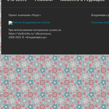
Проект компании «Реарт»
Владимирка ра
Политика кон
При использовании материалов ссылка на
https://vladimirka.ru/ обязательна.
2006-2025 © «Владимирка.ру»