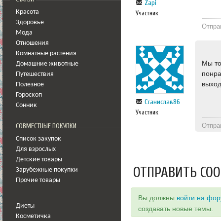
Zapi
Красота
Участник
Здоровье
Отпра
Мода
Отношения
Комнатные растения
Мы то
Домашние животные
понра
Путешествия
выход
Полезное
Гороскоп
Станислав86
Сонник
Участник
Отпра
СОВМЕСТНЫЕ ПОКУПКИ
Список закупок
Для взрослых
Детские товары
ОТПРАВИТЬ СО
Зарубежные покупки
Прочие товары
Вы должны
войти на фо
Диеты
создавать новые темы.
Косметичка