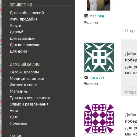
ОБЪЯВЛЕНИЯ
Доска объявлений
madiram
Купи-продайка
Участник
Услуги
Отпра
Даром!
Для взрослых
Детские покупки
Для дома
Добры
побед
ДАМСКИЙ КАТАЛОГ
досту
мы мо
Салоны красоты
Вася 777
Медицина
,
аптеки
Участник
Фитнес и спорт
Магазины
Отпра
Туризм и путешествия
Отдых и развлечения
Авто
Добры
Дети
побед
Полезное
досту
мы мо
СТАТЬИ