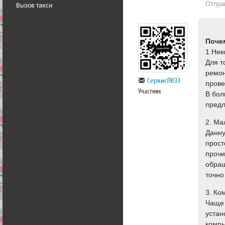
Отпра
Вызов такси
Поче
1.Нек
Для т
ремон
СервисПК33
прове
Участник
В бол
предл
2. Ма
Данну
прост
прочи
обращ
точно
3. Ко
Чаще 
устан
компь