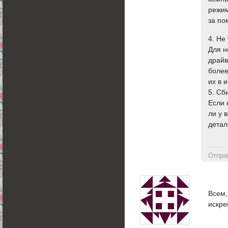
режим
за по
4. Не
Для н
драйв
более
их в 
5. Сб
Если 
ли у 
детал
Отпра
Всем,
искре