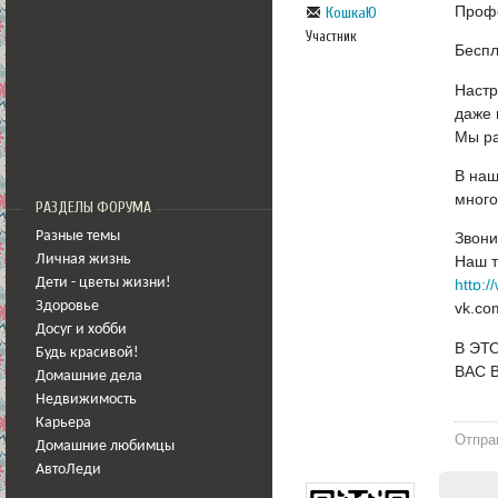
Профе
КошкаЮ
Участник
Беспл
Настр
даже 
Мы ра
В наш
много
РАЗДЕЛЫ ФОРУМА
Разные темы
Звони
Личная жизнь
Наш т
Дети - цветы жизни!
http:/
Здоровье
vk.co
Досуг и хобби
В ЭТ
Будь красивой!
ВАС 
Домашние дела
Недвижимость
Карьера
Отпра
Домашние любимцы
АвтоЛеди