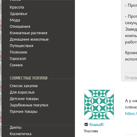
- Про
Красота
Здоровье
- Про
Мода
секун
Отношения
Завед
Комнатные растения
компь
Домашние животные
работ
Путешествия
Кроме
Полезное
испол
Гороскоп
Сонник
Отпра
СОВМЕСТНЫЕ ПОКУПКИ
Список закупок
Для взрослых
Детские товары
А у н
Зарубежные покупки
плёнк
Прочие товары
https
КошкаЮ
Диеты
Участник
Косметичка