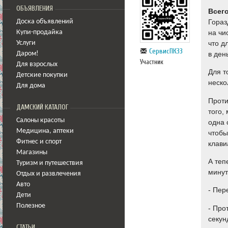
ОБЪЯВЛЕНИЯ
Всег
Гораз
Доска объявлений
на чи
Купи-продайка
что д
Услуги
СервисПК33
в ден
Даром!
Участник
Для взрослых
Для т
Детские покупки
неско
Для дома
Проти
ДАМСКИЙ КАТАЛОГ
того,
Салоны красоты
одна 
Медицина
,
аптеки
чтобы
Фитнес и спорт
клави
Магазины
А теп
Туризм и путешествия
минут
Отдых и развлечения
Авто
- Пер
Дети
Полезное
- Про
секун
СТАТЬИ