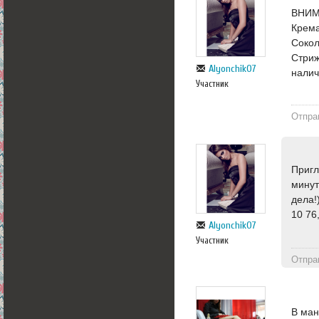
ВНИМА
Крема
Сокол
Стриж
Alyonchik07
налич
Участник
Отпра
Пригл
минут
дела!
10 76
Alyonchik07
Участник
Отпра
В ман