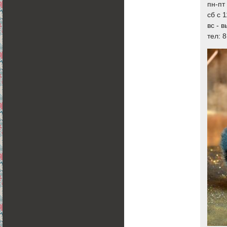
пн-пт 
сб с 1
вс - 
тел: 