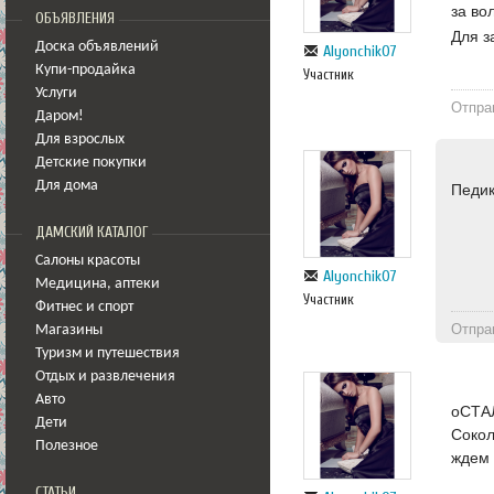
за во
ОБЪЯВЛЕНИЯ
Для з
Доска объявлений
Alyonchik07
Купи-продайка
Участник
Услуги
Отпра
Даром!
Для взрослых
Детские покупки
Для дома
Педик
ДАМСКИЙ КАТАЛОГ
Салоны красоты
Alyonchik07
Медицина
,
аптеки
Участник
Фитнес и спорт
Отпра
Магазины
Туризм и путешествия
Отдых и развлечения
Авто
оСТАЛ
Дети
Сокол
Полезное
ждем 
СТАТЬИ