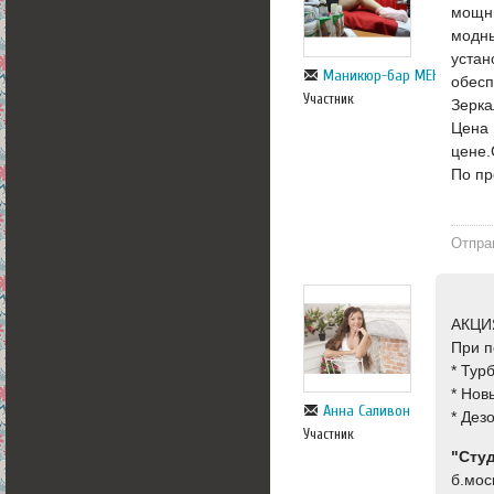
мощны
модны
устан
Маникюр-бар МЕКО
обесп
Участник
Зерка
Цена 
цене.
По пр
Отпра
АКЦИ
При п
* Тур
* Нов
Анна Саливон
* Дез
Участник
"Сту
б.мос