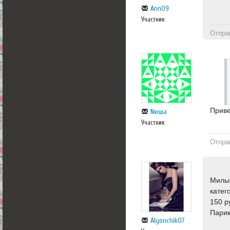
Ann09
Участник
Отпра
Приве
Nюша
Участник
Отпра
Милые
катег
150 р
Парик
Alyonchik07