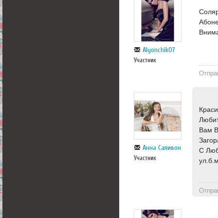
Соляр
Абоне
Внима
Alyonchik07
Участник
Отпра
Краси
Любит
Вам В
Загор
Анна Саливон
С Лю
Участник
ул.б.
Отпра