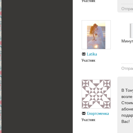
Участник
Отпра
Минут
Latika
Участник
Отпра
В Тон
возле
Стоим
абоне
Спортсменка
подар
Участник
Вас!