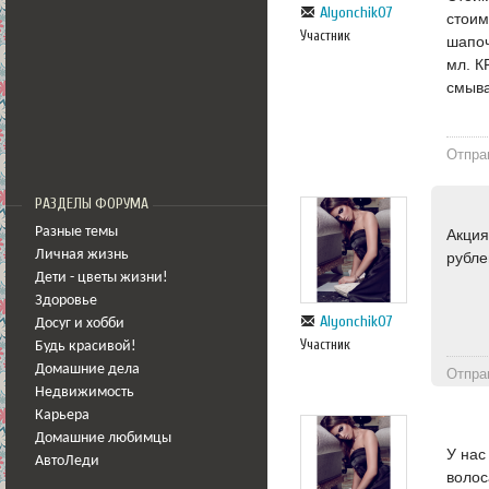
Alyonchik07
стоим
Участник
шапоч
мл. 
смыва
Отпра
РАЗДЕЛЫ ФОРУМА
Разные темы
Акция
Личная жизнь
рубле
Дети - цветы жизни!
Здоровье
Alyonchik07
Досуг и хобби
Участник
Будь красивой!
Домашние дела
Отпра
Недвижимость
Карьера
Домашние любимцы
У нас
АвтоЛеди
волос