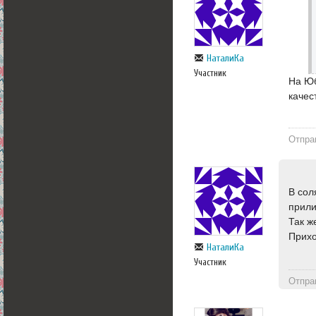
НаталиКа
Участник
На Юб
качес
Отпра
В сол
прили
Так ж
Прихо
НаталиКа
Участник
Отпра