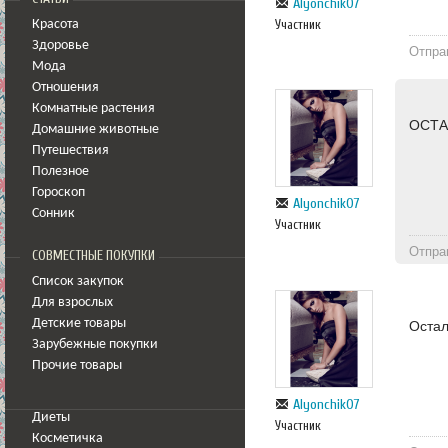
Alyonchik07
Участник
Красота
Здоровье
Отпра
Мода
Отношения
Комнатные растения
ОСТА
Домашние животные
Путешествия
Полезное
Гороскоп
Alyonchik07
Сонник
Участник
Отпра
СОВМЕСТНЫЕ ПОКУПКИ
Список закупок
Для взрослых
Детские товары
Остал
Зарубежные покупки
Прочие товары
Alyonchik07
Диеты
Участник
Косметичка