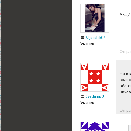
АКЦИЯ
Alyonchik07
Участник
Отпра
Ни в 
волос
обста
ничег
Svetlana79
Участник
Отпра