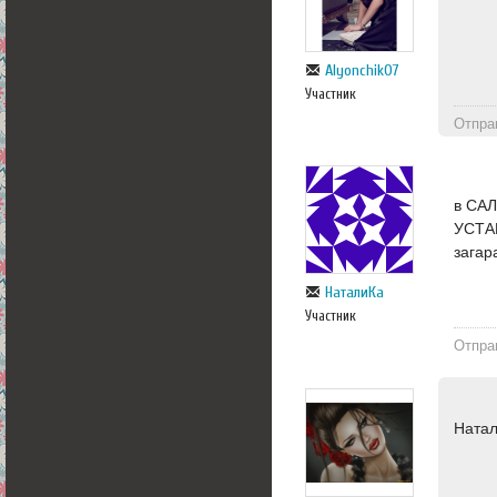
Alyonchik07
Участник
Отпра
в САЛ
УСТА
загар
НаталиКа
Участник
Отпра
Натал