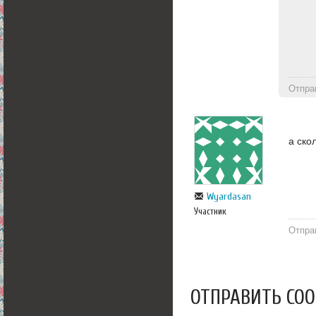
Отпра
а ско
Wyardasan
Участник
Отпра
ОТПРАВИТЬ СО