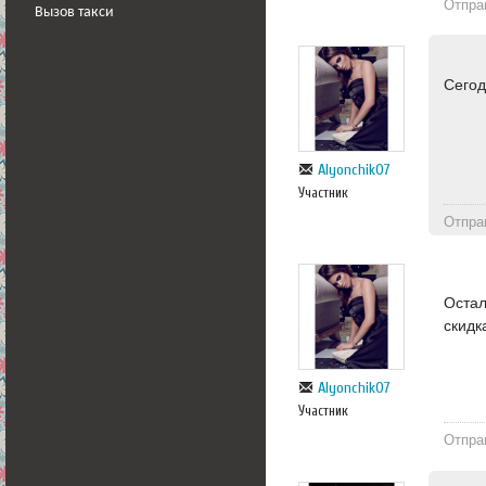
Отпра
Вызов такси
Сегод
Alyonchik07
Участник
Отпра
Остал
скидк
Alyonchik07
Участник
Отпра