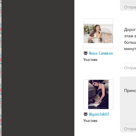
Отпра
Дорог
этаж 
больш
минут
Анна Саливон
Участник
Отпра
Прихо
Alyonchik07
Участник
Отпра