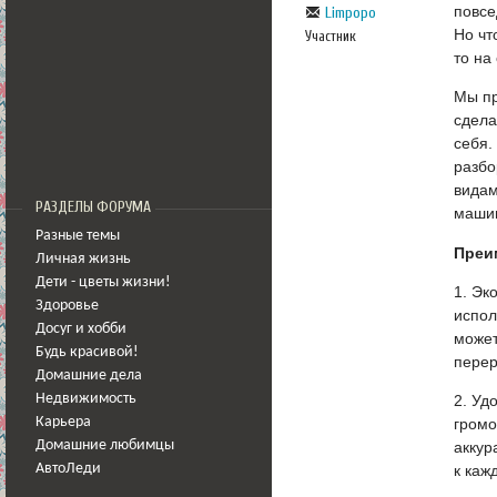
повсе
Limpopo
Но чт
Участник
то на
Мы пр
сдела
себя.
разбо
видам
РАЗДЕЛЫ ФОРУМА
машин
Разные темы
Преи
Личная жизнь
Дети - цветы жизни!
1. Эк
Здоровье
испол
Досуг и хобби
может
Будь красивой!
перер
Домашние дела
Недвижимость
2. Уд
Карьера
громо
Домашние любимцы
аккур
АвтоЛеди
к каж