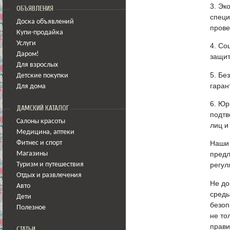
3. Эк
ОБЪЯВЛЕНИЯ
специ
Доска объявлений
прове
Купи-продайка
Услуги
4. Со
Даром!
защит
Для взрослых
5. Бе
Детские покупки
гаран
Для дома
6. Юр
ДАМСКИЙ КАТАЛОГ
подтв
Салоны красоты
лиц и
Медицина
,
аптеки
Наши 
Фитнес и спорт
предл
Магазины
регул
Туризм и путешествия
Отдых и развлечения
Не до
Авто
среды
Дети
безоп
Полезное
не то
прави
СТАТЬИ