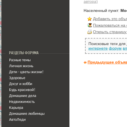
автора)
Населенный пункт:
Мо
Добавить это объ
Пожаловаться на
Открыть страницу
Поисковые теги для
интернете
форум
в
РАЗДЕЛЫ ФОРУМА
Разные темы
Предыдущее объя
Личная жизнь
Дети - цветы жизни!
Здоровье
Досуг и хобби
Будь красивой!
Домашние дела
Недвижимость
Карьера
Домашние любимцы
АвтоЛеди