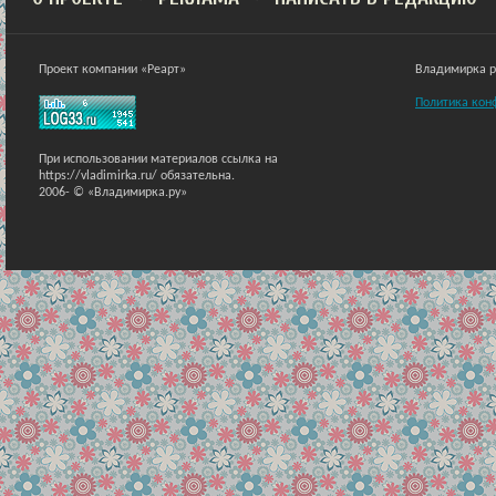
Проект компании «Реарт»
Владимирка ра
Политика кон
При использовании материалов ссылка на
https://vladimirka.ru/ обязательна.
2006-
© «Владимирка.ру»