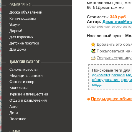
металлолом цены, мета
ОБЪЯВЛЕНИЯ
66-51Демонтаж ме
Доска объявлений
Стоимость:
340 руб.
Купи-продайка
Автор:
ДемонтажМет
Услуги
объявления этого авто
Даром!
Населенный пункт:
Мо
Для взрослых
Детские покупки
Добавить это объ
Для дома
Пожаловаться на
Открыть страницу
ДАМСКИЙ КАТАЛОГ
Салоны красоты
Поисковые теги для
докомент
разное
ме
Медицина
,
аптеки
оборудование
кред
Фитнес и спорт
медс
Магазины
Туризм и путешествия
Предыдущее объя
Отдых и развлечения
Авто
Дети
Полезное
СТАТЬИ