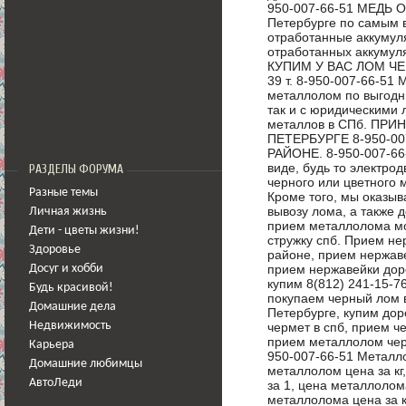
950-007-66-51 МЕДЬ О
Петербурге по самым 
отработанные аккумул
отработанных аккумул
КУПИМ У ВАС ЛОМ ЧЕ
39 т. 8-950-007-66-51
металлолом по выгодн
так и с юридическими 
металлов в СПб. ПР
ПЕТЕРБУРГЕ 8-950-0
РАЙОНЕ. 8-950-007-6
виде, будь то электро
РАЗДЕЛЫ ФОРУМА
черного или цветного 
Разные темы
Кроме того, мы оказыв
вывозу лома, а также 
Личная жизнь
прием металлолома м
Дети - цветы жизни!
стружку спб. Прием не
Здоровье
районе, прием нержаве
прием нержавейки доро
Досуг и хобби
купим 8(812) 241-15-7
Будь красивой!
покупаем черный лом в
Домашние дела
Петербурге, купим дор
чермет в спб, прием ч
Недвижимость
прием металлолом черн
Карьера
950-007-66-51 Металл
Домашние любимцы
металлолом цена за кг
АвтоЛеди
за 1, цена металлолом
металлолома цена за к