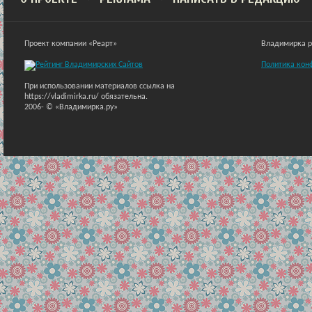
Проект компании «Реарт»
Владимирка ра
Политика кон
При использовании материалов ссылка на
https://vladimirka.ru/ обязательна.
2006-
© «Владимирка.ру»