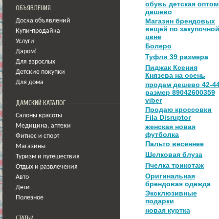
обувь детская оптом
ОБЪЯВЛЕНИЯ
дешево
Магазин брендовых
Доска объявлений
вещей по закупочно
Купи-продайка
цене
Услуги
Болеро
Даром!
Туфли 39 размера
Для взрослых
Пиджак Ксения
Детские покупки
Князева на осень
Для дома
продам дешево 42-4
размер 89042600359
viber
ДАМСКИЙ КАТАЛОГ
Продаю кроссовки
Салоны красоты
Fila Disruptor
Медицина
,
аптеки
женская новая
футболка
Фитнес и спорт
Пальто весеннее
Магазины
Шелковая блуза
Туризм и путешествия
Пчелка трикотаж
Отдых и развлечения
Оригинальная
Авто
брендовая одежда
Дети
Эксклюзивные
Полезное
подарки
новая куртка
СТАТЬИ