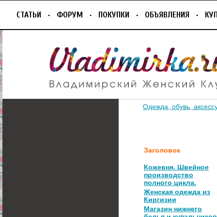
СТАТЬИ
ФОРУМ
ПОКУПКИ
ОБЪЯВЛЕНИЯ
КУ
Одежда, обувь, аксесс
Заголовок
Кожевня. Швейное
производство
полного цикла.
Женская одежда из
Киргизии
Магазин нижнего
белья и купальников