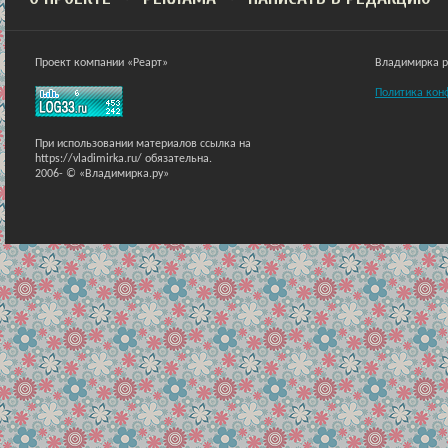
Проект компании «Реарт»
Владимирка ра
Политика кон
При использовании материалов ссылка на
https://vladimirka.ru/ обязательна.
2006-
© «Владимирка.ру»