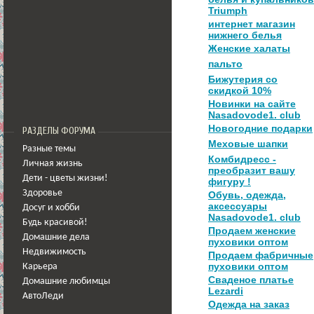
Triumph
интернет магазин
нижнего белья
Женские халаты
пальто
Бижутерия со
скидкой 10%
Новинки на сайте
Nasadovode1. club
Новогодние подарки
РАЗДЕЛЫ ФОРУМА
Меховые шапки
Разные темы
Комбидресс -
Личная жизнь
преобразит вашу
Дети - цветы жизни!
фигуру !
Здоровье
Обувь, одежда,
аксессуары
Досуг и хобби
Nasadovode1. club
Будь красивой!
Продаем женские
Домашние дела
пуховики оптом
Недвижимость
Продаем фабричные
пуховики оптом
Карьера
Сваденое платье
Домашние любимцы
Lezardi
АвтоЛеди
Одежда на заказ