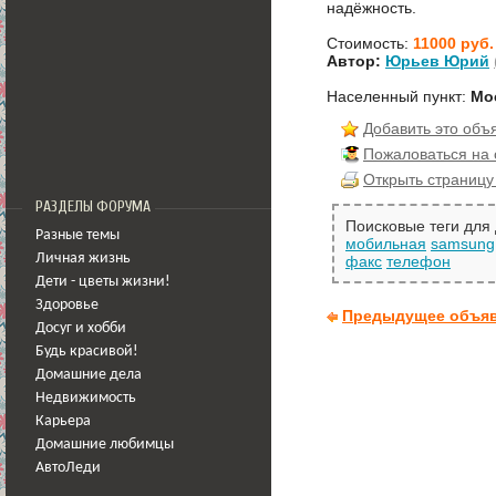
надёжность.
Стоимость:
11000 руб.
Автор:
Юрьев Юрий
Населенный пункт:
Мо
Добавить это объ
Пожаловаться на
Открыть страницу
РАЗДЕЛЫ ФОРУМА
Поисковые теги для
Разные темы
мобильная
samsung
Личная жизнь
факс
телефон
Дети - цветы жизни!
Здоровье
Предыдущее объя
Досуг и хобби
Будь красивой!
Домашние дела
Недвижимость
Карьера
Домашние любимцы
АвтоЛеди