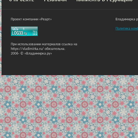
Проект компании «Реарт»
Владимирка ра
Политика кон
При использовании материалов ссылка на
https://vladimirka.ru/ обязательна.
2006-
© «Владимирка.ру»