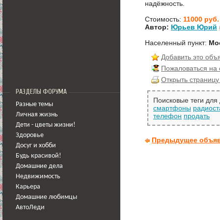
надёжность.
Стоимость:
11000 руб.
Автор:
Юрьев Юрий
Населенный пункт:
Мо
Добавить это объ
Пожаловаться на
Открыть страницу
РАЗДЕЛЫ ФОРУМА
Поисковые теги для
Разные темы
cмартфоны
радиост
Личная жизнь
телефон
продать
Дети - цветы жизни!
Здоровье
Предыдущее объя
Досуг и хобби
Будь красивой!
Домашние дела
Недвижимость
Карьера
Домашние любимцы
АвтоЛеди