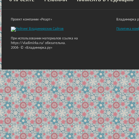
Проект компании «Реарт»
Владимирка ра
Политика кон
При использовании материалов ссылка на
https://vladimirka.ru/ обязательна.
2006-
© «Владимирка.ру»