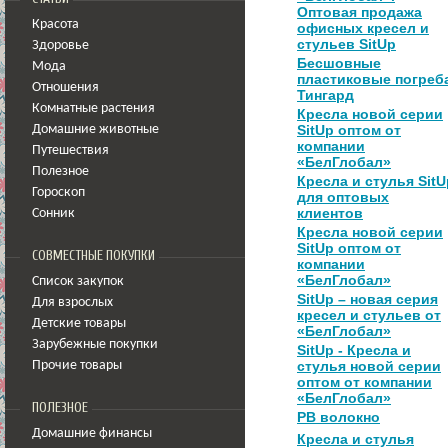
Оптовая продажа
Красота
офисных кресел и
стульев SitUp
Здоровье
Бесшовные
Мода
пластиковые погреб
Отношения
Тингард
Комнатные растения
Кресла новой серии
SitUp оптом от
Домашние животные
компании
Путешествия
«БелГлобал»
Полезное
Кресла и стулья SitU
Гороскоп
для оптовых
клиентов
Сонник
Кресла новой серии
SitUp оптом от
СОВМЕСТНЫЕ ПОКУПКИ
компании
«БелГлобал»
Список закупок
SitUp – новая серия
Для взрослых
кресел и стульев от
Детские товары
«БелГлобал»
Зарубежные покупки
SitUp - Кресла и
стулья новой серии
Прочие товары
оптом от компании
«БелГлобал»
ПОЛЕЗНОЕ
РВ волокно
Домашние финансы
Кресла и стулья