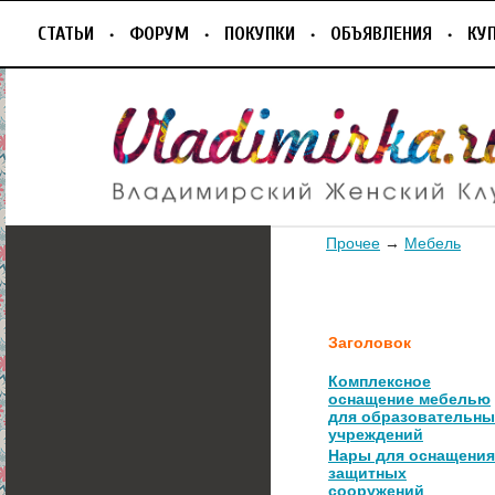
СТАТЬИ
ФОРУМ
ПОКУПКИ
ОБЪЯВЛЕНИЯ
КУ
Прочее
→
Мебель
Заголовок
Комплексное
оснащение мебелью
для образовательны
учреждений
Нары для оснащения
защитных
сооружений