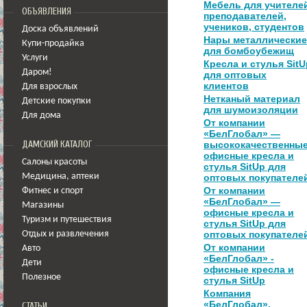
Мебель для учителе
ОБЪЯВЛЕНИЯ
преподавателей,
учеников, студентов
Доска объявлений
Нары металлические
Купи-продайка
для бомбоубежищ
Услуги
Кресла и стулья SitU
Даром!
для оптовых
клиентов
Для взрослых
Нетканый материал
Детские покупки
для шумоизоляции
Для дома
От компании
«БелГлобал» —
ДАМСКИЙ КАТАЛОГ
высококачественны
офисные кресла и
Салоны красоты
стулья SitUp для
Медицина
,
аптеки
оптовых покупателе
От компании
Фитнес и спорт
«БелГлобал» —
Магазины
офисные кресла и
Туризм и путешествия
стулья SitUp для
оптовых покупателе
Отдых и развлечения
От компании
Авто
«БелГлобал» -
Дети
офисные кресла и
Полезное
стулья SitUp
Компания
«БелГлобал».
СТАТЬИ