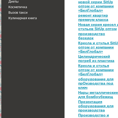
новой серии SitUp
Диеты
оптом от компании
Косметичка
«БелГлобал»
Вызов такси
ремонт квартир
Кулинарная книга
премиум класса
Новая серия кресел 
стульев SitUp оптом
производство
беседок
Кресла и стулья SitU
оптом от компании
«БелГлобал»
Цилиндрический
погреб из пластика
Кресла и стулья
оптом от компании
«БелГлобал»
оборудование для
прОизводства под
ключ
Нары металлические
для бомбоубежищ
Презентация
оборудования для
производства
Производство и