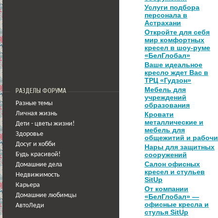
Услуги подбора
персонала в
Астрахани
Откройте для себя
мир комфортных
кресел в шоу-руме
«БелГлобал»
Ваше идеальное
кресло ждет Вас в
ТРЦ «Гудзон»
Мебель для
РАЗДЕЛЫ ФОРУМА
учреждений
Разные темы
образования
Личная жизнь
Кровати
металлические и
Дети - цветы жизни!
мебель для
Здоровье
общежитий и рабочи
Досуг и хобби
Нары для защитных
сооружений
Будь красивой!
Салон офисных
Домашние дела
кресел и стульев
Недвижимость
SitUp
Карьера
От компании
Домашние любимцы
«БелГлобал» —
офисные кресла и
АвтоЛеди
стулья SitUp