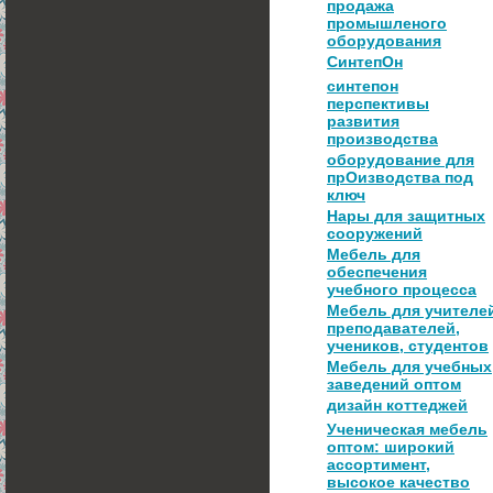
продажа
промышленого
оборудования
СинтепОн
синтепон
перспективы
развития
производства
оборудование для
прОизводства под
ключ
Нары для защитных
сооружений
Мебель для
обеспечения
учебного процесса
Мебель для учителе
преподавателей,
учеников, студентов
Мебель для учебных
заведений оптом
дизайн коттеджей
Ученическая мебель
оптом: широкий
ассортимент,
высокое качество