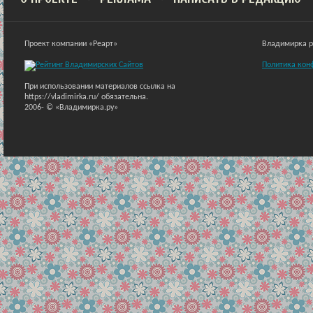
Проект компании «Реарт»
Владимирка ра
Политика кон
При использовании материалов ссылка на
https://vladimirka.ru/ обязательна.
2006-
© «Владимирка.ру»