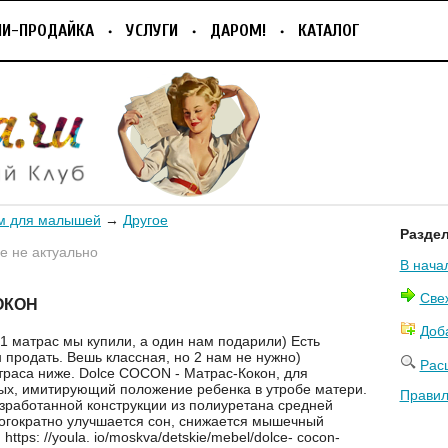
ПИ-ПРОДАЙКА
УСЛУГИ
ДАРОМ!
КАТАЛОГ
м для малышей
→
Другое
Разде
 не актуально
В нача
Све
ОКОН
Доб
 1 матрас мы купили, а один нам подарили) Есть
 продать. Вешь классная, но 2 нам не нужно)
Рас
раса ниже. Dolce COCON - Матрас-Кокон, для
х, имитирующий положение ребенка в утробе матери.
Правил
зработанной конструкции из полиуретана средней
огократно улучшается сон, снижается мышечный
 https: //youla. io/moskva/detskie/mebel/dolce- cocon-