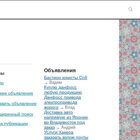
Объявления
лы
Бастион юристы Спб
→ Вадим
ло
Куплю данфосс
любую продукцию
жие объявления
Данфосс привода
электропривода
авить объявление
жорого
→ Влад
Доставка авто
ширенный поиск
напрямую из Японии
во Владивосток под
а публикации
заказ
→ Андрей
Услуги Хакера
заказать взлом почты