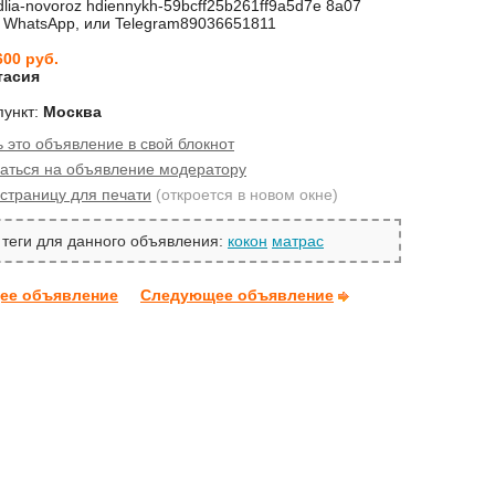
lia-novoroz hdiennykh-59bcff25b261ff9a5d7e 8a07
 WhatsApp, или Telegram89036651811
600 руб.
тасия
пункт:
Москва
 это объявление в свой блокнот
аться на объявление модератору
страницу для печати
(откроется в новом окне)
теги для данного объявления:
кокон
матрас
ее объявление
Следующее объявление