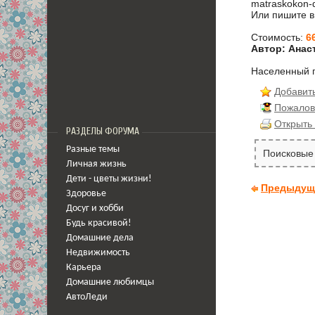
matraskokon-d
Или пишите в
Стоимость:
6
Автор: Анас
Населенный 
Добавить
Пожалов
Открыть 
РАЗДЕЛЫ ФОРУМА
Разные темы
Поисковые 
Личная жизнь
Дети - цветы жизни!
Предыдущ
Здоровье
Досуг и хобби
Будь красивой!
Домашние дела
Недвижимость
Карьера
Домашние любимцы
АвтоЛеди