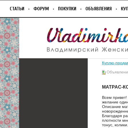
СТАТЬИ
ФОРУМ
ПОКУПКИ
ОБЪЯВЛЕНИЯ
КУ
Куплю-прода
Объявление
МАТРАС-К
Всем привет!
желание один
Описание мат
новорожденны
Благодаря ра
плотности мн
тонус, колики.