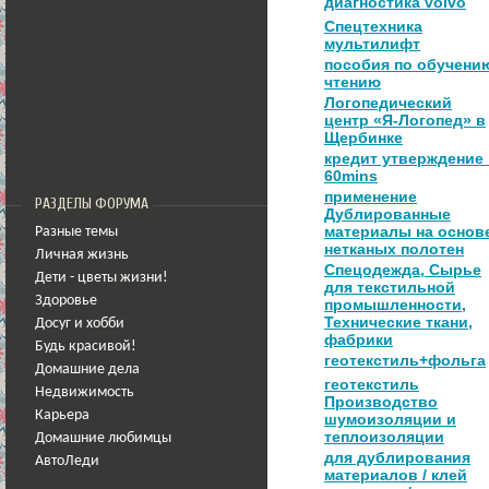
диагностика volvo
Спецтехника
мультилифт
пособия по обучени
чтению
Логопедический
центр «Я-Логопед» в
Щербинке
кредит утверждение
60mins
применение
РАЗДЕЛЫ ФОРУМА
Дублированные
материалы на основ
Разные темы
нетканых полотен
Личная жизнь
Спецодежда, Сырье
Дети - цветы жизни!
для текстильной
Здоровье
промышленности,
Технические ткани,
Досуг и хобби
фабрики
Будь красивой!
геотекстиль+фольга
Домашние дела
геотекстиль
Недвижимость
Производство
Карьера
шумоизоляции и
теплоизоляции
Домашние любимцы
для дублирования
АвтоЛеди
материалов / клей