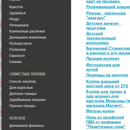
карт на продажу.
Развивающий коври
Красота
Рюкзак - переноска
Здоровье
"кенгуру"
Мода
Детские качели -
Отношения
прыгунки
Комнатные растения
Детский
Домашние животные
трехколесный
велосипед
Путешествия
Багинский Станисла
Полезное
и рассказ о его жизн
Гороскоп
Продам коляску
Сонник
Фотосессия для
детей
СОВМЕСТНЫЕ ПОКУПКИ
Леденцы на палочке
Kyплю внешний
Список закупок
жеcткий диcк от 2Тб
Для взрослых
Куплю или приму в
Детские товары
дар журнал для
Зарубежные покупки
карточек Миньоны (
магазина Магнит) .
Прочие товары
Матрас-кокон
Окна из профилей
ПОЛЕЗНОЕ
ПВХ от компании
Домашние финансы
"Практичные окна"