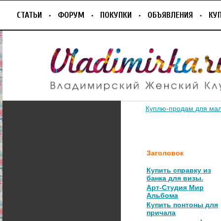
СТАТЬИ
ФОРУМ
ПОКУПКИ
ОБЪЯВЛЕНИЯ
КУ
Куплю-продам для ма
Заголовок
Купить справку из
банка для визы.
Арт-Студия Мир
Альбома
Купить понтоны для
причала