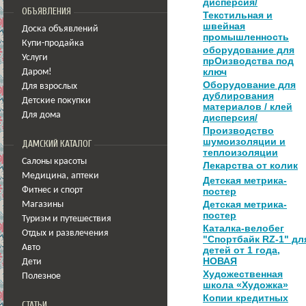
дисперсия/
ОБЪЯВЛЕНИЯ
Текстильная и
швейная
Доска объявлений
промышленность
Купи-продайка
оборудование для
Услуги
прОизводства под
ключ
Даром!
Оборудование для
Для взрослых
дублирования
Детские покупки
материалов / клей
Для дома
дисперсия/
Производство
шумоизоляции и
ДАМСКИЙ КАТАЛОГ
теплоизоляции
Салоны красоты
Лекарства от колик
Медицина
,
аптеки
Детская метрика-
Фитнес и спорт
постер
Детская метрика-
Магазины
постер
Туризм и путешествия
Каталка-велобег
Отдых и развлечения
"Спортбайк RZ-1" дл
Авто
детей от 1 года,
НОВАЯ
Дети
Художественная
Полезное
школа «Художка»
Копии кредитных
СТАТЬИ