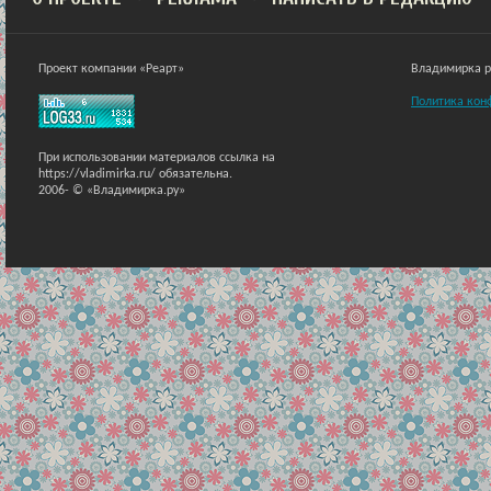
Проект компании «Реарт»
Владимирка ра
Политика кон
При использовании материалов ссылка на
https://vladimirka.ru/ обязательна.
2006-
© «Владимирка.ру»