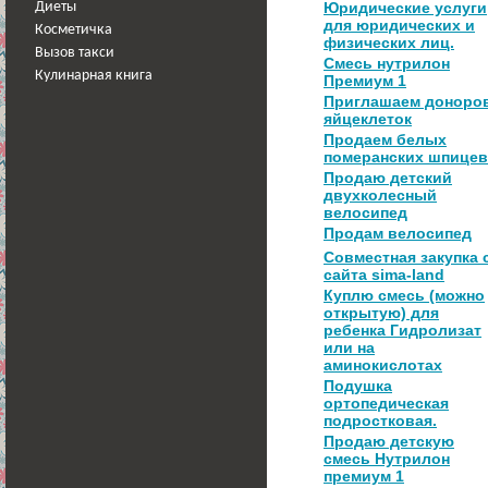
Юридические услуги
Диеты
для юридических и
Косметичка
физических лиц.
Вызов такси
Смесь нутрилон
Кулинарная книга
Премиум 1
Приглашаем доноро
яйцеклеток
Продаем белых
померанских шпицев
Продаю детский
двухколесный
велосипед
Продам велосипед
Совместная закупка 
сайта sima-land
Куплю смесь (можно
открытую) для
ребенка Гидролизат
или на
аминокислотах
Подушка
ортопедическая
подростковая.
Продаю детскую
смесь Нутрилон
премиум 1