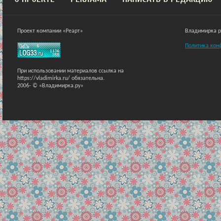
Проект компании «Реарт»
Владимирка ра
Политика кон
При использовании материалов ссылка на
https://vladimirka.ru/ обязательна.
2006-
© «Владимирка.ру»