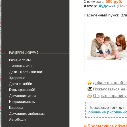
Стоимость:
500 руб.
Автор:
Художка
(Поис
Населенный пункт:
Вл
РАЗДЕЛЫ ФОРУМА
Разные темы
Личная жизнь
Дети - цветы жизни!
Здоровье
Добавить это объ
Досуг и хобби
Пожаловаться на
Будь красивой!
Открыть страницу
Домашние дела
Недвижимость
Поисковые теги для
Карьера
обучение
рисовани
Домашние любимцы
АвтоЛеди
Предыдущее объя