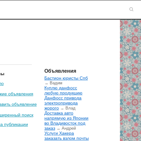
Объявления
лы
Бастион юристы Спб
→ Вадим
ло
Куплю данфосс
любую продукцию
жие объявления
Данфосс привода
электропривода
авить объявление
жорого
→ Влад
Доставка авто
ширенный поиск
напрямую из Японии
во Владивосток под
а публикации
заказ
→ Андрей
Услуги Хакера
заказать взлом почты