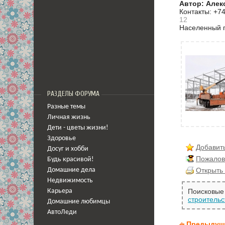
Автор: Алек
Контакты: +7
12
Населенный 
РАЗДЕЛЫ ФОРУМА
Разные темы
Личная жизнь
Дети - цветы жизни!
Здоровье
Добавить
Досуг и хобби
Пожалов
Будь красивой!
Открыть 
Домашние дела
Недвижимость
Поисковые 
Карьера
строительс
Домашние любимцы
АвтоЛеди
Предыдущ