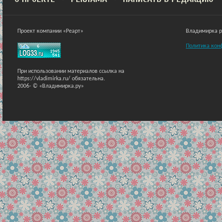
Проект компании «Реарт»
Владимирка ра
Политика кон
При использовании материалов ссылка на
https://vladimirka.ru/ обязательна.
2006-
© «Владимирка.ру»