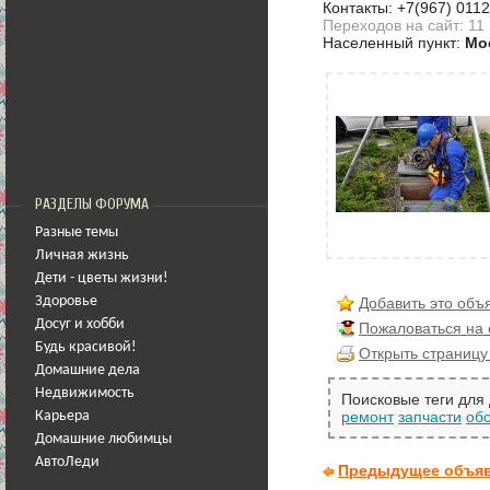
Контакты: +7(967) 011
Переходов на сайт: 11
Населенный пункт:
Мо
РАЗДЕЛЫ ФОРУМА
Разные темы
Личная жизнь
Дети - цветы жизни!
Добавить это объ
Здоровье
Досуг и хобби
Пожаловаться на
Будь красивой!
Открыть страницу
Домашние дела
Недвижимость
Поисковые теги для
ремонт
запчасти
об
Карьера
Домашние любимцы
АвтоЛеди
Предыдущее объя