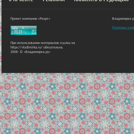
Проект компании «Реарт»
Владимирка ра
Политика кон
При использовании материалов ссылка на
https://vladimirka.ru/ обязательна.
2006-
© «Владимирка.ру»