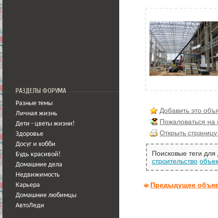
РАЗДЕЛЫ ФОРУМА
Разные темы
Добавить это объ
Личная жизнь
Пожаловаться на
Дети - цветы жизни!
Открыть страницу
Здоровье
Досуг и хобби
Поисковые теги для
Будь красивой!
строительство
объек
Домашние дела
Недвижимость
Предыдущее объя
Карьера
Домашние любимцы
АвтоЛеди