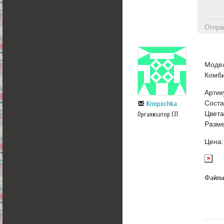
Отпра
Моде
Комб
Артик
Соста
Knopochka
Цвета
Организатор СП
Разме
Цена
Файл