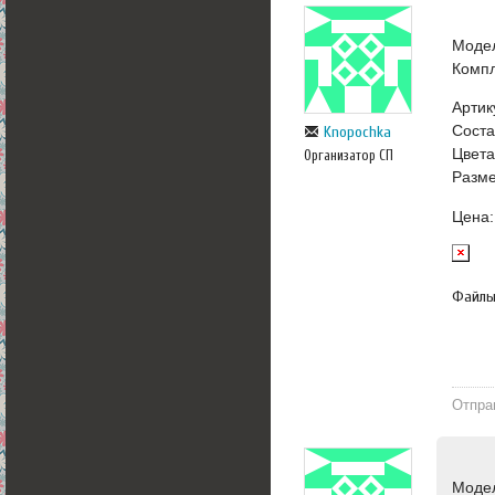
Моде
Компл
Артик
Сост
Knopochka
Цвета
Организатор СП
Разме
Цена:
Файл
Отпра
Моде