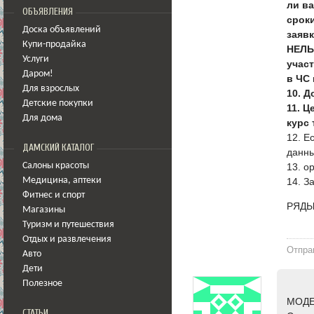
ли в
ОБЪЯВЛЕНИЯ
срок
Доска объявлений
заяв
Купи-продайка
НЕЛЬ
Услуги
участ
Даром!
в ЧС 
Для взрослых
10. Д
Детские покупки
11. Ц
Для дома
курс
12. Е
ДАМСКИЙ КАТАЛОГ
данны
13. o
Салоны красоты
14. З
Медицина
,
аптеки
Фитнес и спорт
РЯДЫ
Магазины
Туризм и путешествия
Отдых и развлечения
Отпра
Авто
Дети
Полезное
МОДЕ
СТАТЬИ