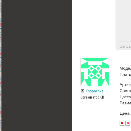
Отпра
Моде
Плат
Артик
Сост
Knopochka
Цвета
Организатор СП
Разме
Цена: