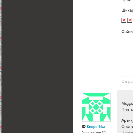
Шикар
Файл
Отпра
Моде
Плат
Артик
Соста
Knopochka
Цвета
Организатор СП