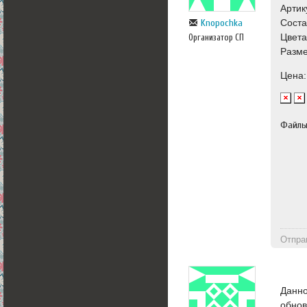
Артик
Сост
Knopochka
Цвета
Организатор СП
Разме
Цена:
Файл
Отпра
Данно
обнов