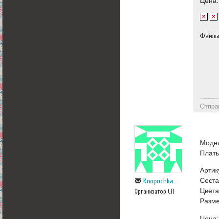
Цена:
Файл
Отпра
Моде
Плат
Артик
Соста
Knopochka
Цвета
Организатор СП
Разме
Цена: