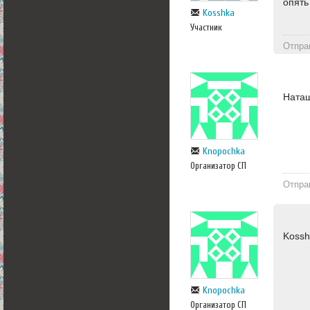
опять
Kosshka
Участник
Отпра
Наташ
Knopochka
Организатор СП
Отпра
Kossh
Knopochka
Организатор СП