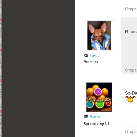
Отпра
И поч
So-Da
Участник
Отпра
So-Da
Милок
Организатор СП
Отпра