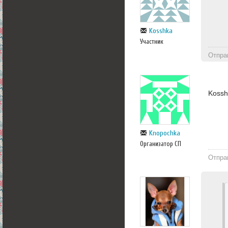
Kosshka
Участник
Отпра
Kossh
Knopochka
Организатор СП
Отпра