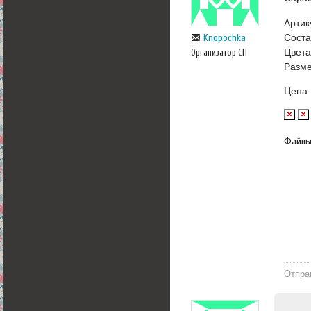
Артик
Соста
Knopochka
Цвета
Организатор СП
Разме
Цена:
Файл
Отпра