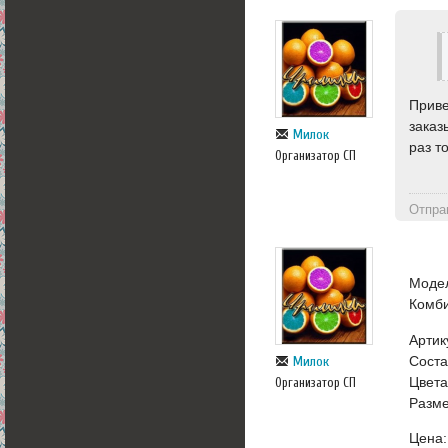
Приве
заказ
Милок
раз т
Организатор СП
Отпра
Моде
Комб
Артик
Соста
Милок
Цвета
Организатор СП
Разме
Цена: