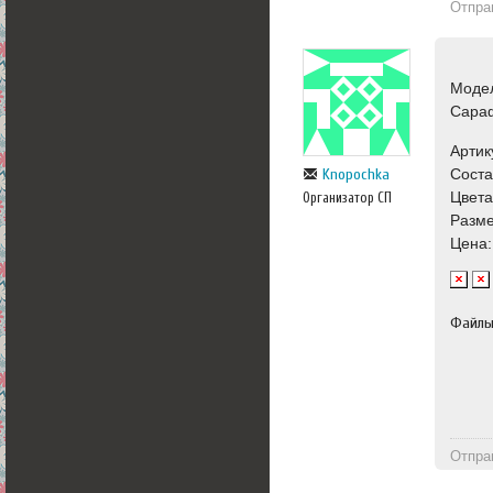
Отпра
Моде
Сара
Артик
Соста
Knopochka
Цвета
Организатор СП
Разме
Цена:
Файл
Отпра