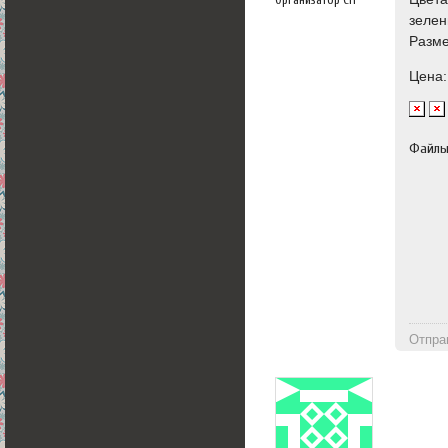
зелен
Разме
Цена:
Файл
Отпра