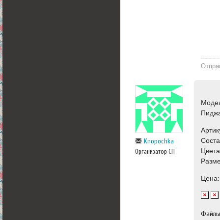
Отпра
Моде
Пидж
Артик
Соста
Knopochka
Цвета
Организатор СП
Разме
Цена:
Файл