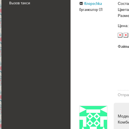
Соста
Knopochka
Вызов такси
Цвета
Организатор СП
Разме
Цена:
Файл
Отпра
Моде
Комб