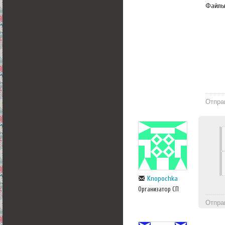
Файл
Отпра
Knopochka
Организатор СП
Отпра