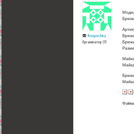
Моде
Брюки
Артик
Брюки
Knopochka
Брюки
Организатор СП
Разме
Майка
Майка
Брюки
Майка
Файл