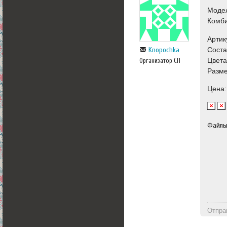
Моде
Комб
Артик
Соста
Knopochka
Цвета
Организатор СП
Разме
Цена:
Файл
Отпра