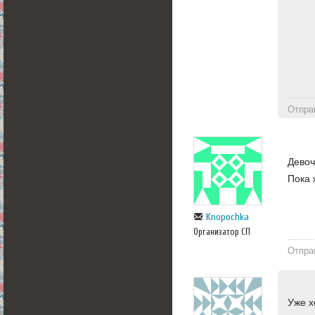
Отпра
Девоч
Пока 
Knopochka
Организатор СП
Отпра
Уже х