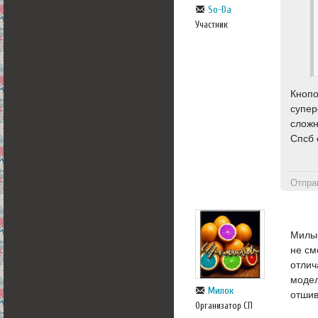
So-Da
Участник
Кнопо
супер
сложн
Спсб 
Отпра
Милые
не см
отлич
модел
Милок
отшив
Организатор СП