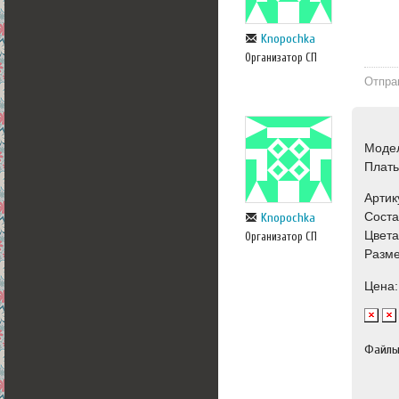
Knopochka
Организатор СП
Отпра
Моде
Плат
Артик
Соста
Knopochka
Цвета
Организатор СП
Разме
Цена:
Файл