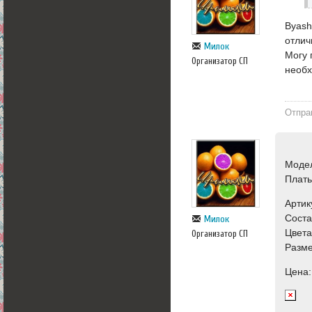
Byash
отлич
Милок
Могу 
Организатор СП
необх
Отпра
Моде
Плат
Артик
Соста
Милок
Цвета
Организатор СП
Разме
Цена: