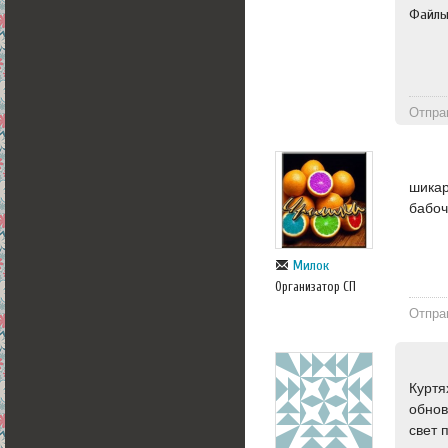
Файл
Отпра
шикар
бабоч
Милок
Организатор СП
Отпра
Куртя
обнов
свет 