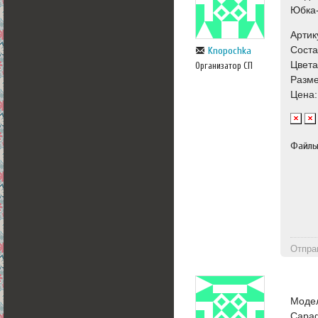
Юбка
Артик
Соста
Knopochka
Цвета
Организатор СП
Разме
Цена:
Файл
Отпра
Моде
Сара