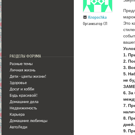
Предл
марок
Knopochka
Это к
Организатор СП
стиле
событ
вашег
Услов
1. П
РАЗДЕЛЫ ФОРУМА
2. П
Разные темы
3. В
Личная жизнь
5. На
Дети - цветы жизни!
не бу
Здоровье
ЗАМЕ
Досуг и хобби
6. За
Будь красивой!
межд
Домашние дела
7. Пр
Недвижимость
нали
Карьера
8. Пр
Домашние любимцы
дней.
АвтоЛеди
9. П