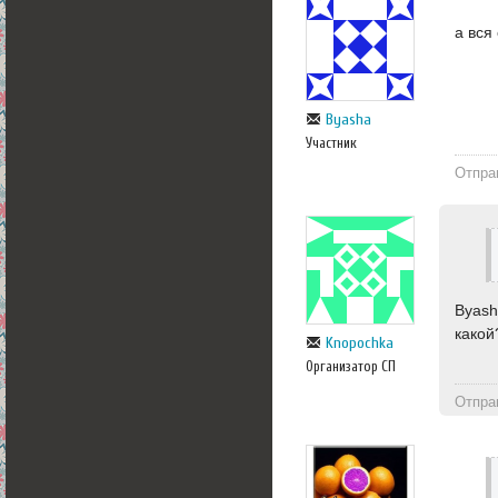
а вся
Byasha
Участник
Отпра
Byash
какой
Knopochka
Организатор СП
Отпра