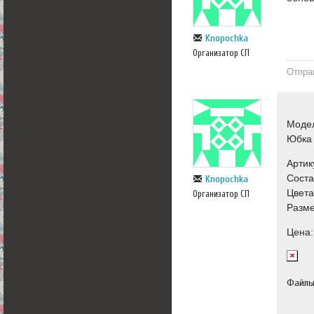
Knopochka
Организатор СП
Отпра
Моде
Юбка
Артик
Сост
Knopochka
Цвета
Организатор СП
Разме
Цена:
Файл