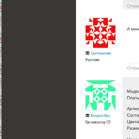
Отпра
А мин
Светланчик
Участник
Отпра
Моде
Плат
Артик
Соста
Knopochka
Цвета
Организатор СП
Разме