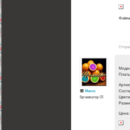
Файл
Отпра
Моде
Плат
Артик
Сост
Милок
Цвета
Организатор СП
Разме
Цена: