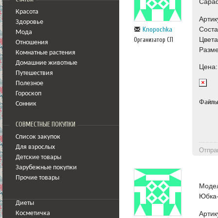
Сара
Красота
Артик
Здоровье
Соста
Knopochka
Мода
Цвета
Организатор СП
Отношения
Разме
Комнатные растения
Домашние животные
Цена:
Путешествия
Полезное
Гороскоп
Файл
Сонник
СОВМЕСТНЫЕ ПОКУПКИ
Список закупок
Для взрослых
Отпра
Детские товары
Зарубежные покупки
Прочие товары
Моде
Юбка
Диеты
Артик
Косметичка