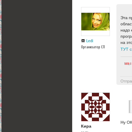
Эта п
облас
надо 
прогр
Ledi
на эт
Организатор СП
ТУТ с
Отпра
Ну ОК
Кира