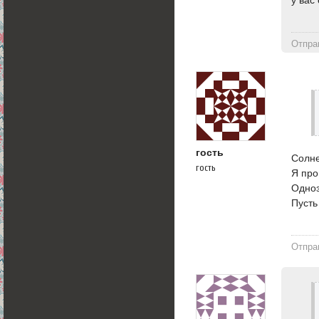
Отпра
гость
Солне
гость
Я про
Одноз
Пусть
Отпра