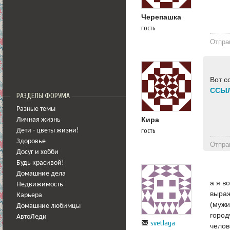
Черепашка
гость
Отпра
Вот с
ССЫ
РАЗДЕЛЫ ФОРУМА
Разные темы
Кира
Личная жизнь
гость
Дети - цветы жизни!
Здоровье
Отпра
Досуг и хобби
Будь красивой!
Домашние дела
а я в
Недвижимость
выраж
Карьера
(мужи
Домашние любимцы
город
АвтоЛеди
svetlaya
челов