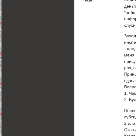
гость
деньг
"побо
инфор
слухи
Заход
инспе
- пре
меня 
прису
раз, 
Принц
вдава
Вопро
1. Че
2. Бу
После
субси
2 или
Оказы
Контр