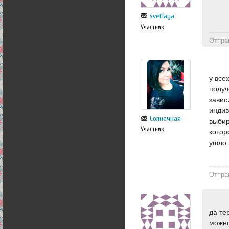
svetlaya
Участник
Отпра
у все
получ
завис
индив
Солнечная
выбир
Участник
котор
ушло 
Отпра
да те
можно