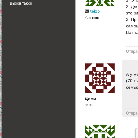
Вызов такси
2. Дл
tekco
это р
Участник
3. Пр
самом
Вот т
Отпра
А у м
(70 т
семью
Дима
гость
Отпра