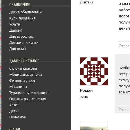
Участник
и мы 
ОБЪЯВЛЕНИЯ
работ
Доска объявлений
дорог
Купи-продайка
получ
Услуги
деньг
Даром!
Для взрослых
Детские покупки
Отпра
Для дома
ДАМСКИЙ КАТАЛОГ
svetl
Салоны красоты
все р
Медицина
,
аптеки
сходу
Фитнес и спорт
получ
Магазины
Роман
все к
Туризм и путешествия
гость
Отдых и развлечения
Авто
Отпра
Дети
Полезное
СТАТЬИ