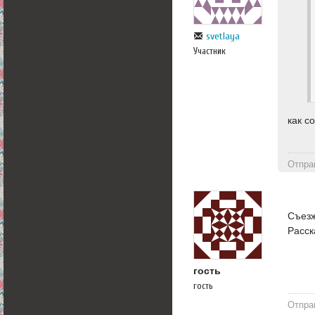
svetlaya
Участник
как с
Отпра
Съезж
Расск
гость
гость
Отпра