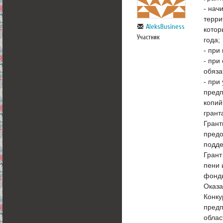
- нач
терри
AleksBusiness
котор
Участник
года;
- при
- при
обяза
- при
предп
копий
грант
Грант
предо
подде
Грант
пени 
фонд
Оказа
Конку
предп
облас