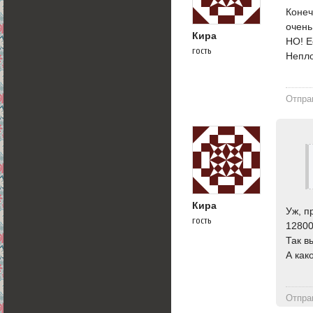
Конеч
очень
Кира
НО! Е
гость
Непло
Отпра
Кира
Уж, п
гость
12800
Так в
А как
Отпра