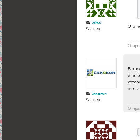
tekco
Это п
Участник
Отпра
В это
и пос
котор
нельз
Скидком
Участник
Отпра