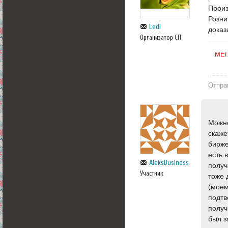
Произ
Розни
Ledi
доказ
Организатор СП
Отпра
Можно
скаже
бирже
есть 
AleksBusiness
получ
Участник
тоже 
(моем
подтв
получ
был з