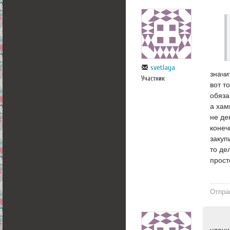
svetlaya
значи
Участник
вот т
обяза
а xам
не де
конеч
закуп
то де
прост
Отпра
удачи