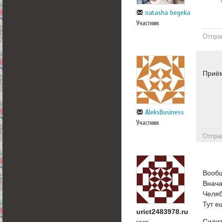
natasha begeka
Участник
Отпра
Приём
AleksBusiness
Участник
Отпра
Вообщ
Внача
Челяб
Тут е
urict2483978.ru
Сидит