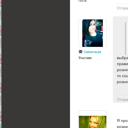
гость
Отпра
Солнечная
выбра
Участник
прави
розни
то со
розни
Отпра
Я про
розни