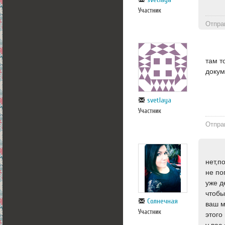
Участник
Отпра
там т
доку
svetlaya
Участник
Отпра
нет,п
не по
уже д
чтобы
Солнечная
ваш м
Участник
этого
у вас