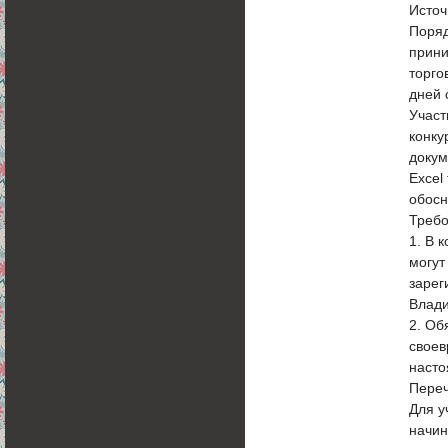
Источ
Поряд
прини
торго
дней 
Участ
конку
докум
Excel
обосн
Требо
1. В 
могут
зарег
Влади
2. Об
своев
наст
Переч
Для у
начин