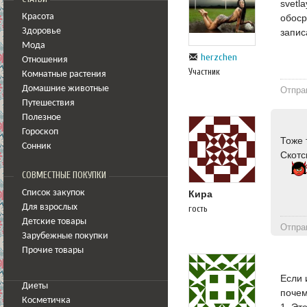
svetl
обоср
Красота
запис
Здоровье
Мода
herzchen
Отношения
Участник
Комнатные растения
Домашние животные
Отпра
Путешествия
Полезное
Гороскоп
Тоже 
Сонник
Скотс
СОВМЕСТНЫЕ ПОКУПКИ
Список закупок
Кира
Для взрослых
гость
Детские товары
Отпра
Зарубежные покупки
Прочие товары
Если 
Диеты
почем
Косметичка
1. Эт