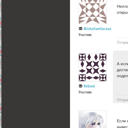
Непло
откры
ArishaSvetlacova
Участник
Отпра
А есл
доста
подел
Reboot
Участник
Отпра
Если 
инвес