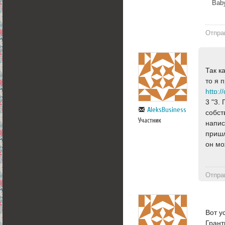
Bab
Отпра
Так к
то я 
3 "3.
AleksBusiness
собст
Участник
напис
пришл
он мо
Отпра
Вот у
Грант