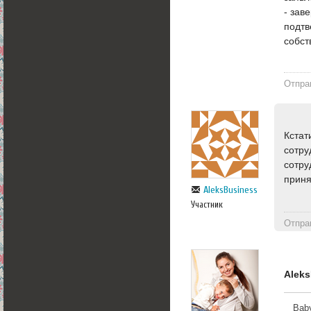
- зав
подтв
собст
Отпра
Кстат
сотру
сотру
приня
AleksBusiness
Участник
Отпра
Alek
Bab