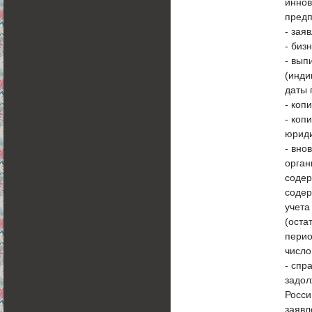
иннов
предп
- зая
- биз
- вып
(инди
даты 
- коп
- коп
юриди
- вно
орган
содер
содер
учета
(оста
перио
число
- спр
задол
Росси
заявл