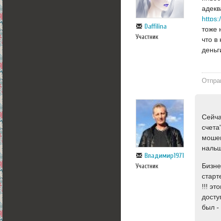
адекв
https:
Daffilina
тоже 
Участник
что в
деньг
Отпра
Сейча
счета
мошен
нальщ
Владимир1971
Бизне
Участник
старт
!!! э
досту
был -