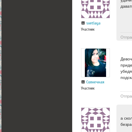
дават
svetlaya
Участник
Отпра
Девоч
приде
убедя
подск
Солнечная
Участник
Отпра
а ско
безра