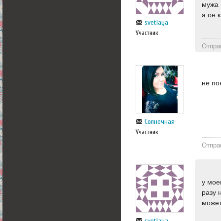
мужа
а он 
svetlaya
Участник
Отпра
не по
Солнечная
Участник
Отпра
у мое
разу 
может
svetlaya