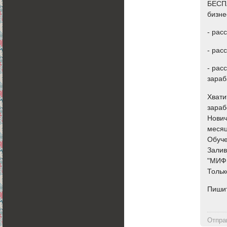
БЕСП
бизне
- рас
- рас
- рас
зараб
Хвати
зараб
Нович
месяц
Обуче
Залив
"МИФи
Тольк
Пиши
Отпра