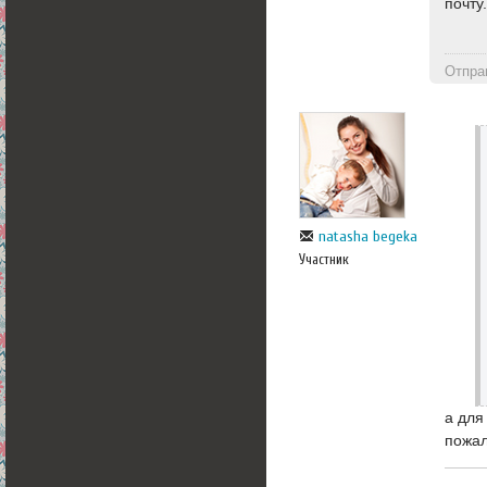
почту
Отпра
natasha begeka
Участник
а для
пожал