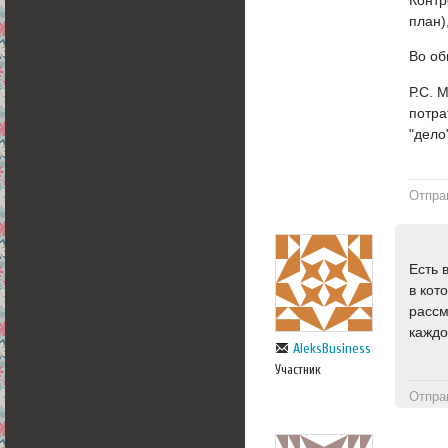
план)
Во об
Р.С. 
потра
"дело
Отпра
Есть 
в кот
рассм
каждо
AleksBusiness
Участник
Отпра