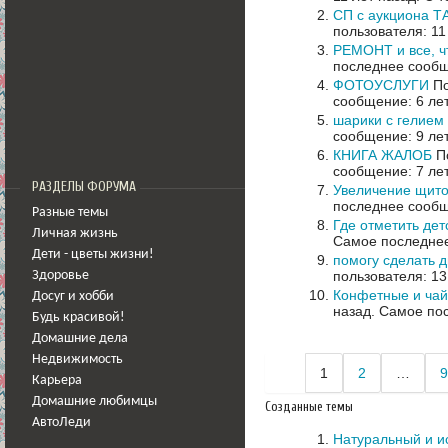
СП с аукциона Т
пользователя: 11
РЕМОНТ и все, ч
последнее сообщ
ФОТОУСЛУГИ
По
сообщение: 6 ле
шарики с гелием
сообщение: 9 ле
КНИГА ЖАЛОБ
По
сообщение: 7 ле
РАЗДЕЛЫ ФОРУМА
Увеличение щит
последнее сообщ
Разные темы
Где отметить де
Личная жизнь
Самое последнее
Дети - цветы жизни!
помогу сделать 
пользователя: 13
Здоровье
Конфетные и ча
Досуг и хобби
назад.
Самое пос
Будь красивой!
Домашние дела
Недвижимость
1
2
…
9
Карьера
Домашние любимцы
Созданные темы
АвтоЛеди
Натуральный и и