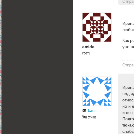
Отпра
Ирина
любят
Как р
уже н
amida
гость
Отпра
Ирина
под ч
относ
но и 
Аиша
и не 
Участник
Подго
тюкаю
слабы