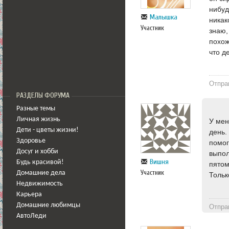
нибуд
Малышка
никак
Участник
знаю,
похож
что д
Отпра
РАЗДЕЛЫ ФОРУМА
Разные темы
Личная жизнь
У мен
Дети - цветы жизни!
день.
Здоровье
помог
Досуг и хобби
выпол
Вишня
Будь красивой!
пятом
Участник
Домашние дела
Тольк
Недвижимость
Карьера
Домашние любимцы
Отпра
АвтоЛеди