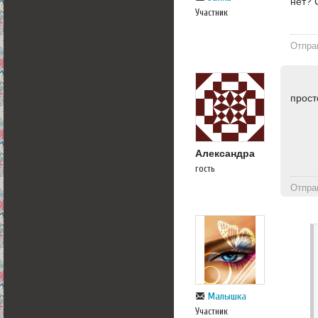
нет? 
Участник
Отпра
прост
Александра
гость
Отпра
Малышка
Участник