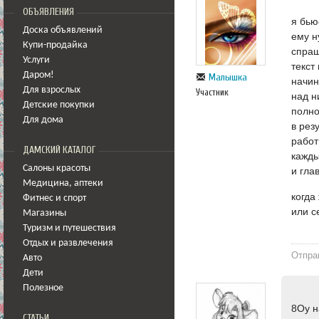
ОБЪЯВЛЕНИЯ
я бью
Доска объявлений
ему н
Купи-продайка
спраш
Услуги
текст
Даром!
Малышка
начин
Для взрослых
Участник
над н
Детские покупки
полно
Для дома
в рез
работ
ДАМСКИЙ КАТАЛОГ
кажды
Салоны красоты
и гла
Медицина
,
аптеки
когда
Фитнес и спорт
или с
Магазины
Туризм и путешествия
Отдых и развлечения
Отпра
Авто
Дети
Полезное
8Oу на
СТАТЬИ