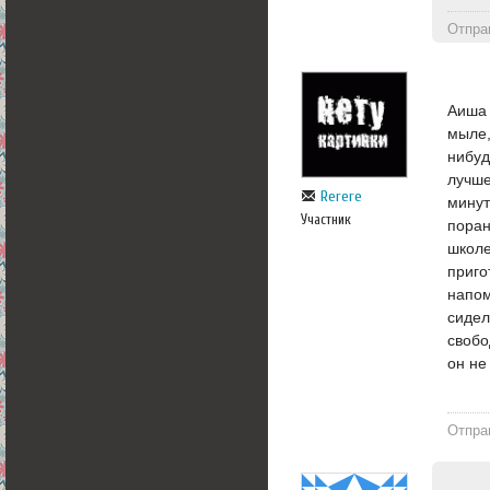
Отпра
Аиша 
мыле,
нибуд
лучше
Rerere
минут
Участник
поран
школе
приго
напо
сидел
свобо
он не
Отпра