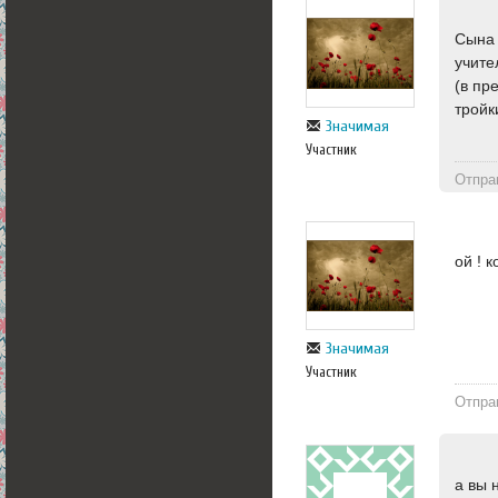
Сына 
учите
(в пр
тройк
Значимая
Участник
Отпра
ой ! к
Значимая
Участник
Отпра
а вы 