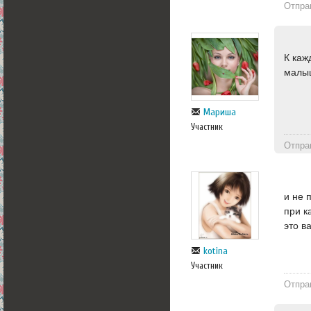
Отпра
К каж
малыш
Мариша
Участник
Отпра
и не 
при к
это в
kotina
Участник
Отпра