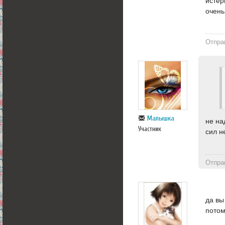
истер
очень
Отпра
Малышка
не на
Участник
сил не
Отпра
да вы
потом