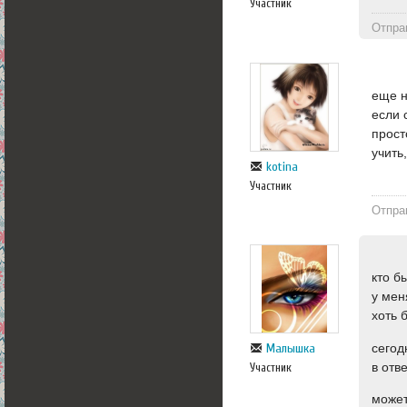
Участник
Отпра
еще н
если 
прост
учить
kotina
Участник
Отпра
кто б
у мен
хоть 
сегод
Малышка
в отв
Участник
может