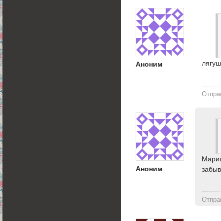
лягуш
Аноним
Отпра
Мариш
Аноним
забыв
Отпра