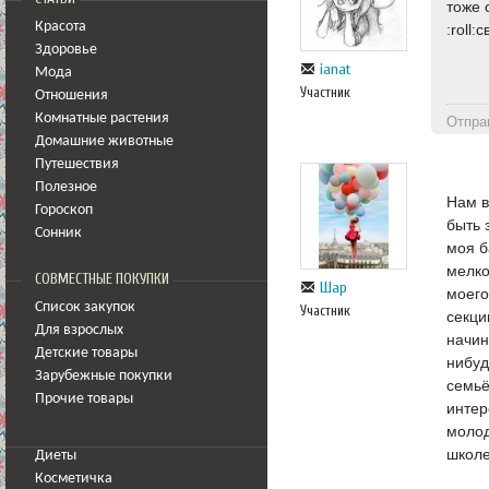
тоже 
Красота
:roll
Здоровье
ianat
Мода
Участник
Отношения
Комнатные растения
Отпра
Домашние животные
Путешествия
Полезное
Нам в
Гороскоп
быть 
Сонник
моя б
мелко
СОВМЕСТНЫЕ ПОКУПКИ
Шар
моего
Список закупок
Участник
секци
Для взрослых
начин
Детские товары
нибуд
Зарубежные покупки
семьё
Прочие товары
интер
молод
школе
Диеты
Косметичка