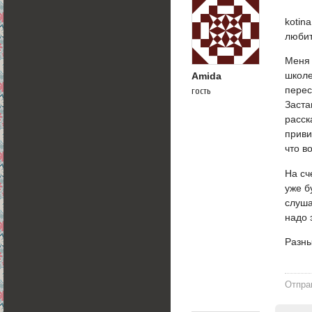
kotin
люби
Меня 
школе
Amida
перес
гость
Заста
расск
приви
что в
На сч
уже б
слуша
надо 
Разны
Отпра