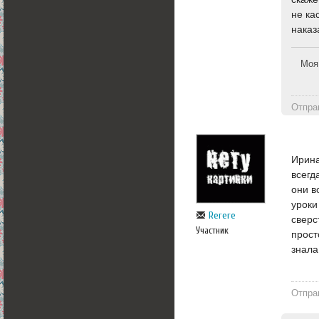
не ка
наказ
Моя
Отпра
Ирина
всегд
они в
уроки
Rerere
сверс
Участник
прост
знала
Отпра