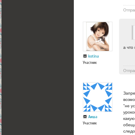
Отпра
а что
kotina
Участник
Отпра
Запре
возмо
"не у
уроко
Аиша
какую
Участник
обеща
следо