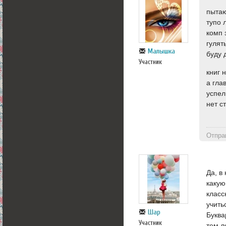
пытаю
тупо 
комп 
гулят
Малышка
буду 
Участник
книг 
а гла
успел
нет с
Отпра
Да, в
какую
класс
учить
Шар
Буква
Участник
тем л