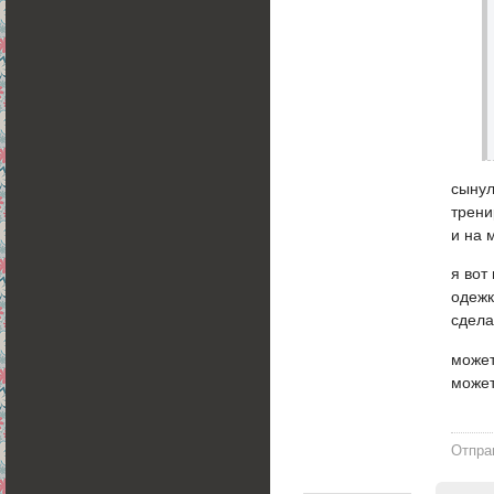
сынул
трени
и на 
я вот
одежк
сдела
может
може
Отпра