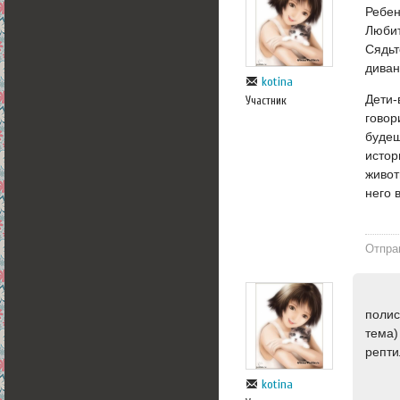
Ребен
Любит
Сядьт
диван
kotina
Дети-
Участник
говор
будеш
истор
живот
него 
Отпра
полис
тема)
репти
kotina