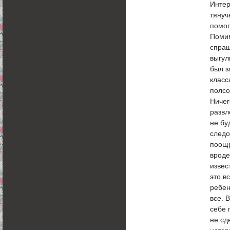
Интер
тянуч
помог
Помим
спраш
выгул
был з
класс
полсо
Ничег
развл
не бу
следо
поощр
вроде
извес
это в
ребен
все. 
себе 
не сд