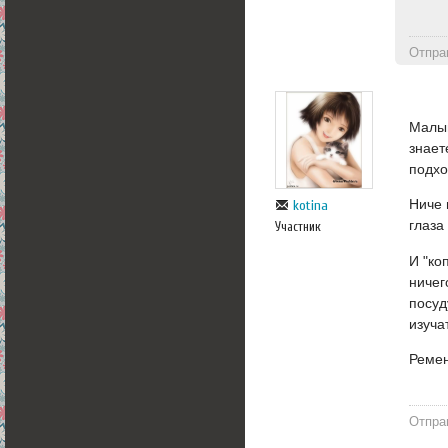
Отпра
Малыш
знает
подхо
Ниче 
kotina
глаза
Участник
И "ко
ничег
посуд
изуча
Ремен
Отпра