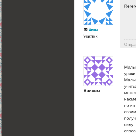
Rerer
Аиша
Участник
Отпра
Милые
уроки
Малыш
учить
Аноним
может
насме
не ин
своим
получ
силу.
спосо