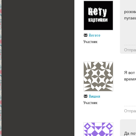
розов
пуга
Rerere
Участник
Отпра
Я вот
время
Вишня
Участник
Отпра
Да по