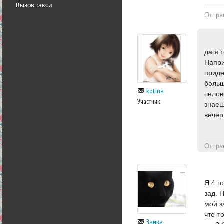
Вызов такси
Отпра
да я 
Напри
приде
больш
kotina
челов
Участник
знаеш
вечер
Отпра
Я 4 г
зад. 
мой з
что-т
Зайка