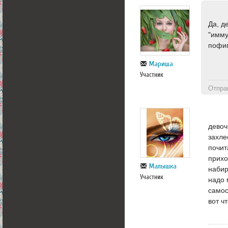
Да, д
"имму
пофиг
Мариша
Участник
Отпра
девоч
захле
почит
прихо
Малышка
набир
Участник
надо 
самос
вот ч