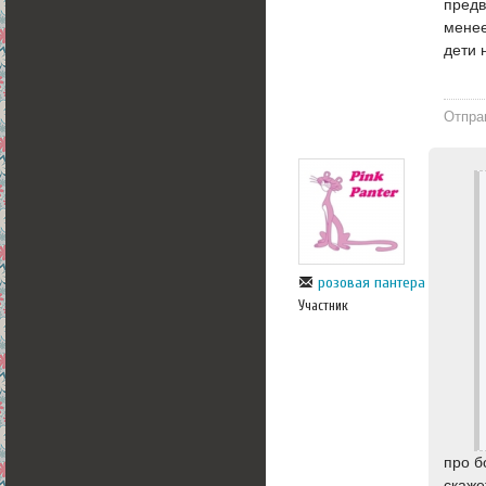
предв
менее
дети 
Отпра
розовая пантера
Участник
про б
скаже