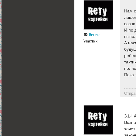
Нам с
лишен
возна
И по 
Rerere
выпол
Участник
А нас
будущ
ребен
такти
полно
Пока 
Отпра
З.Ы. 
Возна
хочет
закон