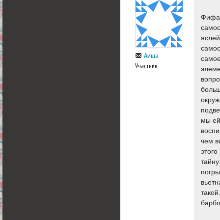
Фифа,
самос
яслей
самос
Аиша
самое
Участник
элеме
вопро
больш
окруж
подве
мы ей
воспи
чем в
этого
тайну
погры
вьетн
такой
барбо