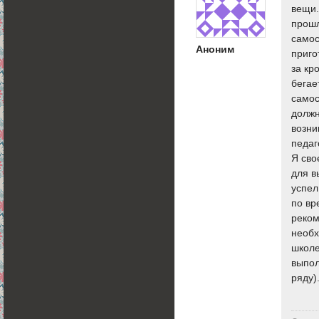
вещи.
прошл
самос
Аноним
приго
за кр
бегае
самос
должн
возни
педаг
Я сво
для в
успел
по вр
реком
необх
школе
выпол
ряду)