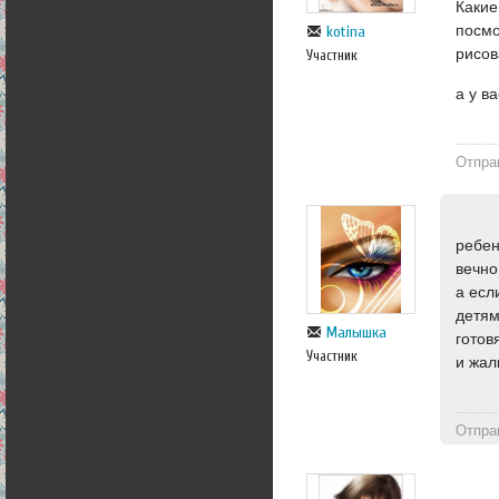
Какие
посмо
kotina
рисов
Участник
а у в
Отпра
ребен
вечно
а есл
детям
Малышка
готовя
Участник
и жал
Отпра