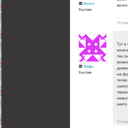
Rerere
вело
Участник
Отпра
Тут в
конеч
так с
можно
Фифа
дневн
Участник
на фу
телек
самос
тиран
невыг
никто
Отпра