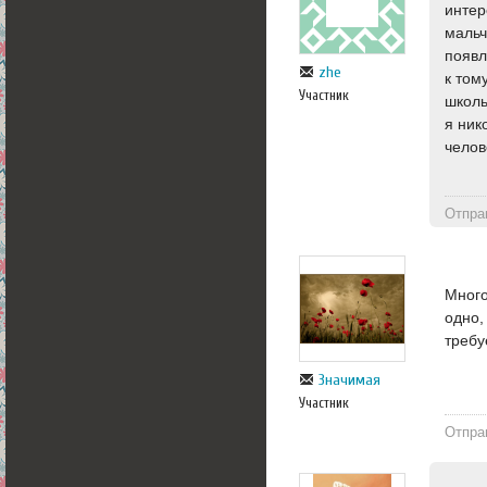
интер
мальч
появл
zhe
к том
Участник
школь
я ник
челов
Отпра
Много
одно,
требу
Значимая
Участник
Отпра