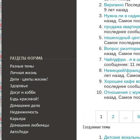
Веризино
Послед
9 лет назад
Нужна ли в сади
назад.
Самое пос
продажа квартиры
последнее сообщ
пешеходный цент
Самое последнее
Вопрос риэлтора
назад.
Самое пос
РАЗДЕЛЫ ФОРУМА
Чайлдфри...я в 
сообщение: 11 л
Разные темы
Немецкий/францу
Личная жизнь
лет назад.
Самое
Дети - цветы жизни!
Хорошее кафе в
последнее сообщ
Здоровье
Отношения с муж
Досуг и хобби
назад.
Самое пос
Будь красивой!
Домашние дела
Недвижимость
1
2
…
6
Карьера
Домашние любимцы
Созданные темы
АвтоЛеди
Детские вокальн