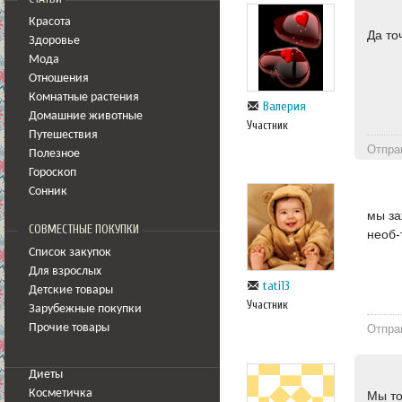
Красота
Да то
Здоровье
Мода
Отношения
Комнатные растения
Валерия
Домашние животные
Участник
Путешествия
Отпра
Полезное
Гороскоп
Сонник
мы за
СОВМЕСТНЫЕ ПОКУПКИ
необ-
Список закупок
Для взрослых
tati13
Детские товары
Участник
Зарубежные покупки
Прочие товары
Отпра
Диеты
Косметичка
Мы то