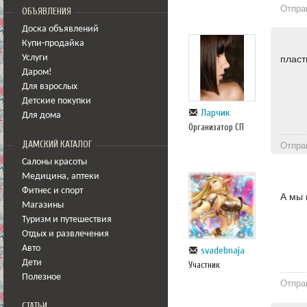
Отпра
ОБЪЯВЛЕНИЯ
Доска объявлений
Купи-продайка
Услуги
пласт
Даром!
Для взрослых
Детские покупки
Ларчик
Для дома
Организатор СП
ДАМСКИЙ КАТАЛОГ
Отпра
Салоны красоты
Медицина
,
аптеки
Фитнес и спорт
А мы 
Магазины
Туризм и путешествия
Отдых и развлечения
Авто
svadebnaja
Дети
Участник
Полезное
Отпра
СТАТЬИ