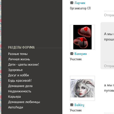
Ларчик
Организатор СП
Отпра
А мы 
прошл
РАЗДЕЛЫ ФОРУМА
Валерия
Разные темы
Участник
Личная жизнь
Дети - цветы жизни!
Отпра
Здоровье
Досуг и хобби
Будь красивой!
а мы 
Домашние дела
пугов
Недвижимость
Карьера
Домашние любимцы
Daikiry
АвтоЛеди
Участник