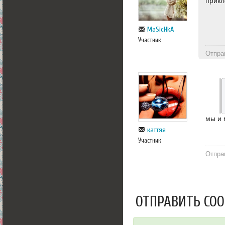
прикл
MaSicHkA
Участник
Отпра
мы и 
каттяя
Участник
Отпра
ОТПРАВИТЬ СО