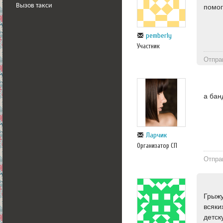
Вызов такси
помог
pemberly
Участник
Отпра
а бан
Ларчик
Организатор СП
Отпра
Грыжу
всяки
детск