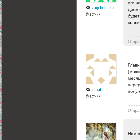
его н
zaychulenka
Диско
Участник
будет
спаси
Отпра
Главн
(можн
месяц
перер
senati
полуг
Участник
Отпра
Нам в