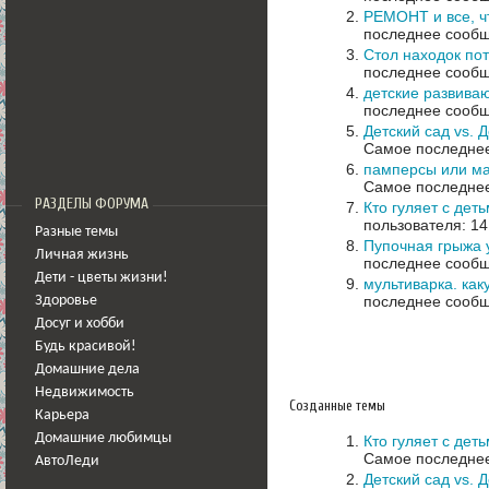
РЕМОНТ и все, ч
последнее сообщ
Стол находок по
последнее сообщ
детские развива
последнее сообщ
Детский сад vs.
Самое последнее
памперсы или ма
Самое последнее
РАЗДЕЛЫ ФОРУМА
Кто гуляет с дет
пользователя: 14
Разные темы
Пупочная грыжа 
Личная жизнь
последнее сообщ
Дети - цветы жизни!
мультиварка. как
последнее сообщ
Здоровье
Досуг и хобби
Будь красивой!
Домашние дела
Недвижимость
Созданные темы
Карьера
Домашние любимцы
Кто гуляет с дет
Самое последнее
АвтоЛеди
Детский сад vs.