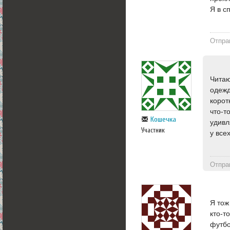
Я в с
Отпра
Читаю
одежд
корот
что-т
Кошечка
удивл
Участник
у все
Отпра
Я тож
кто-т
футбо