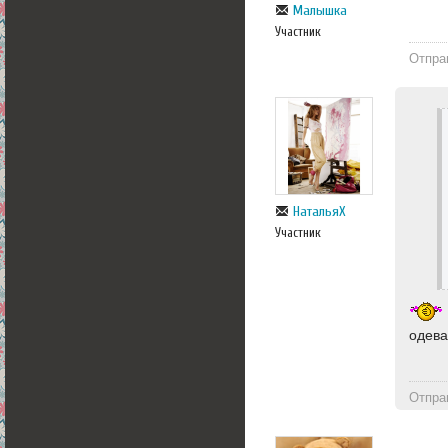
Малышка
Участник
Отпра
НатальяХ
Участник
одева
Отпра