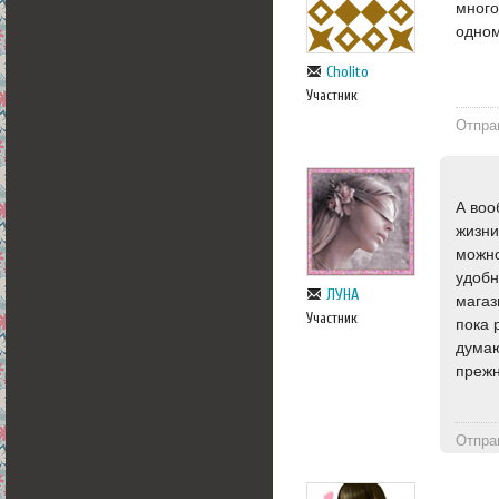
много
одном
Cholito
Участник
Отпра
А воо
жизни
можно
удобн
ЛУНА
магаз
Участник
пока 
думаю
прежн
Отпра