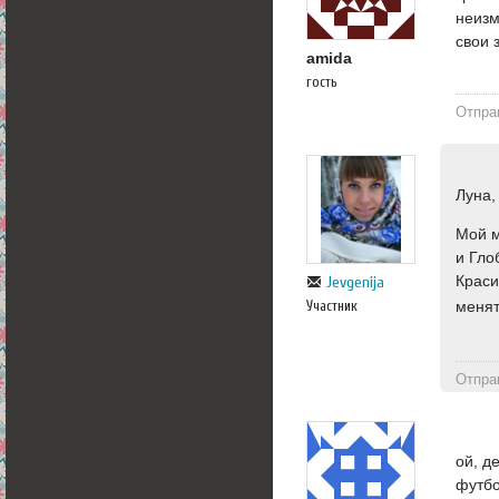
неизм
свои 
amida
гость
Отпра
Луна,
Мой м
и Гло
Краси
Jevgenija
Участник
меня
Отпра
ой, д
футбо