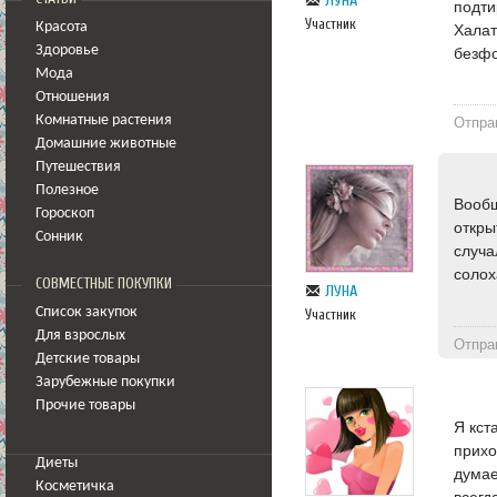
ЛУНА
подти
Участник
Красота
Халат
Здоровье
безфо
Мода
Отношения
Комнатные растения
Отпра
Домашние животные
Путешествия
Полезное
Вообщ
Гороскоп
откры
Сонник
случа
соло
СОВМЕСТНЫЕ ПОКУПКИ
ЛУНА
Список закупок
Участник
Для взрослых
Отпра
Детские товары
Зарубежные покупки
Прочие товары
Я кст
прихо
Диеты
думае
Косметичка
всегд