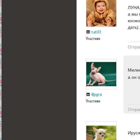
ЛУНА,
а мы 
космо
дать).
tati13
Участник
Отпра
Милен
а он 
Ируся
Участник
Отпра
Ирус