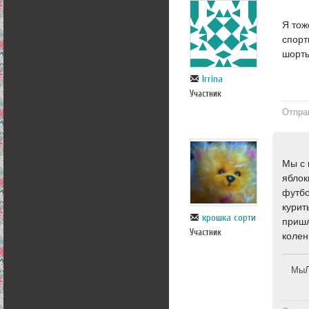
Я тож
спорт
шорты
Irrina
Участник
Отпра
Мы с 
яблок
футбо
курит
крошка сорти
пришл
Участник
колен
МыЛ