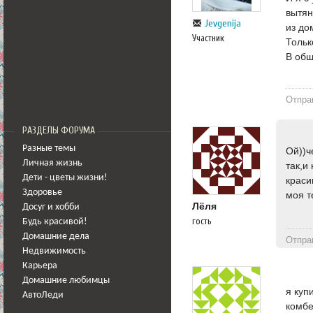
вытян
Jevgenija
из до
Участник
Тольк
В общ
Отпра
РАЗДЕЛЫ ФОРУМА
Разные темы
Ой))ч
Личная жизнь
так,и
Дети - цветы жизни!
краси
Здоровье
моя т
Лёля
Досуг и хобби
гость
Будь красивой!
Домашние дела
Отпра
Недвижимость
Карьера
Домашние любимцы
я куп
АвтоЛеди
комбе