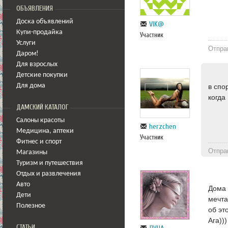
ОБЪЯВЛЕНИЯ
Доска объявлений
VIK@
Купи-продайка
Участник
Услуги
Отпра
Даром!
Для взрослых
Детские покупки
в спо
Для дома
когда
ДАМСКИЙ КАТАЛОГ
Салоны красоты
herzchen
Медицина
,
аптеки
Участник
Фитнес и спорт
Отпра
Магазины
Туризм и путешествия
Отдых и развлечения
Авто
Дома 
Дети
мечта
Полезное
об эт
Ага))
СТАТЬИ