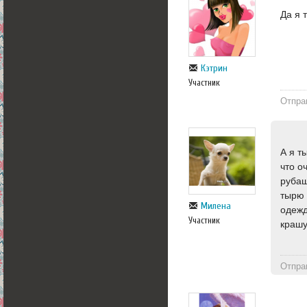
Да я 
Кэтрин
Участник
Отпра
А я т
что о
рубаш
тырю 
Милена
одежд
Участник
крашу
Отпра