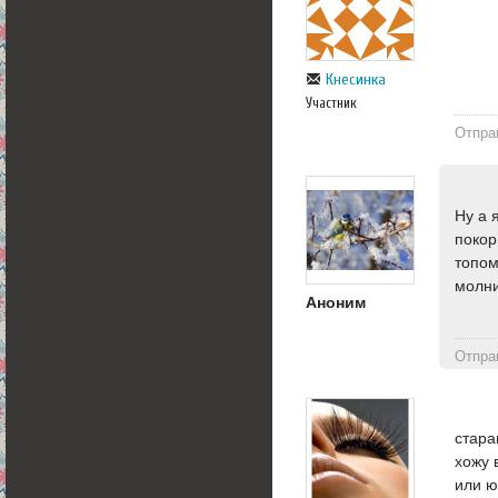
Кнесинка
Участник
Отпра
Ну а 
покор
топом
молн
Аноним
Отпра
стара
хожу 
или ю