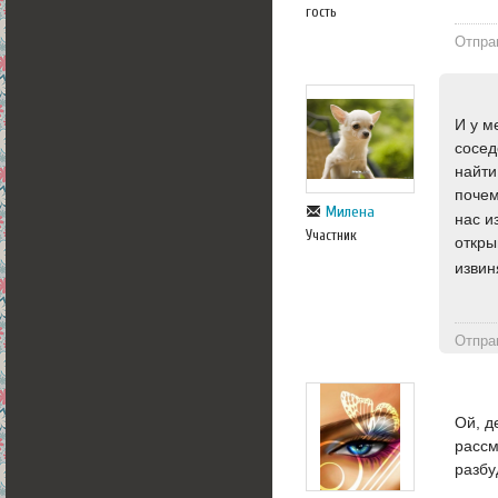
гость
Отпра
И у м
сосед
найти
почем
Милена
нас и
Участник
откры
извин
Отпра
Ой, д
рассм
разбу