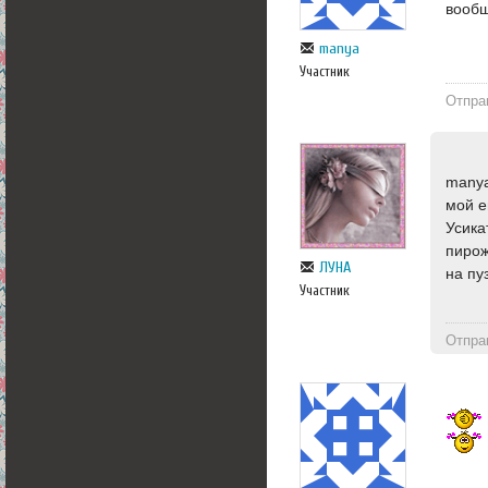
вооб
manya
Участник
Отпра
manya
мой е
Усика
пирож
ЛУНА
на пу
Участник
Отпра