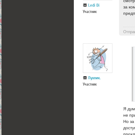
смотр
Ledi Di
за ко
Участник
предп
Отпра
Пухлик.
Участник
Я дум
не пр
Но за
досту
прохл