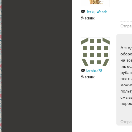
Jecky Woods
Участник
Отпра
А я о
оборо
на вс
,нк е
larohra28
рубаш
Участник
плать
можно
польз
смыва
перес
Отпра