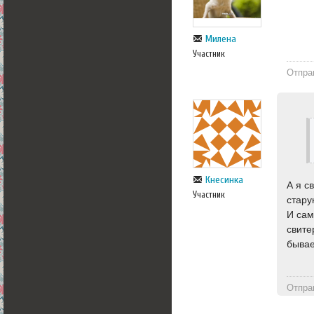
Милена
Участник
Отпра
Кнесинка
А я с
Участник
стару
И сам
свите
бывае
Отпра