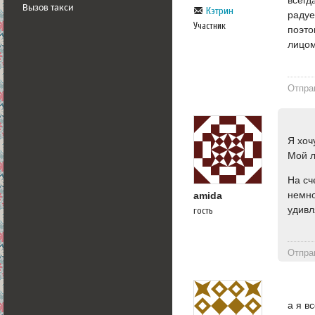
Вызов такси
Кэтрин
радуе
Участник
поэто
лицо
Отпра
Я хоч
Мой л
На сч
немно
amida
удивл
гость
Отпра
а я в