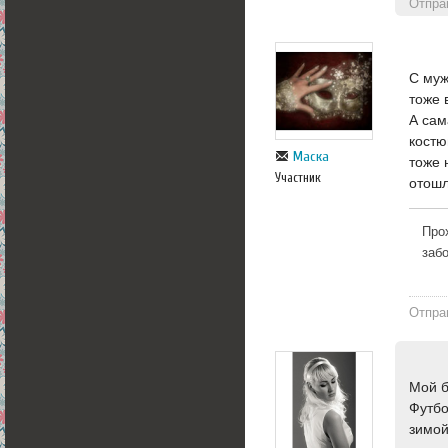
Отпра
С муж
тоже 
А сам
костю
Маска
тоже 
Участник
отошл
Про
заб
Отпра
Мой б
Футбо
зимой