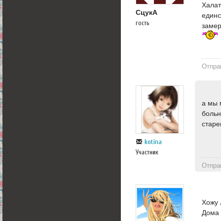
Халат
СцукА
един
гость
замер
Отпра
а мы 
больн
старе
kotina
Участник
Отпра
Хожу 
Дома 