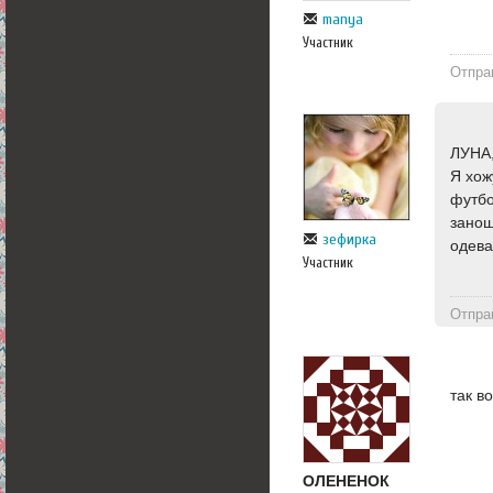
manya
Участник
Отпра
ЛУНА
Я хож
футбо
занош
зефирка
одева
Участник
Отпра
так в
ОЛЕНЕНОК