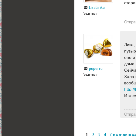
стара
LisaLirika
Участник
Отпра
Лиза,
пузыр
оно и
дома 
puperru
Сейча
Участник
Халат
вообщ
И кос
Отпра
1
2
3
4
Следующее