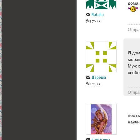
дома,
Natalia
Участник
Отпра
Я дом
мерзн
Муж х
свобо
Дареша
Участник
Отпра
неет,
научи
вальхалла