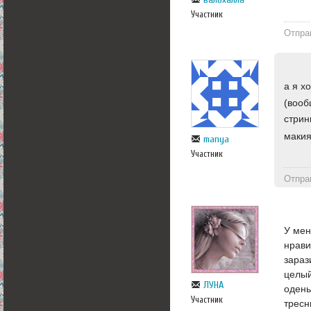
Участник
Отпра
а я х
(вооб
стрин
макия
manya
Участник
Отпра
У мен
нрави
зараз
целый
ЛУНА
одень
Участник
тресн