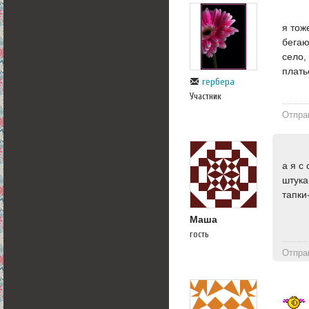
я тож
бегаю
село,
плать
гербера
Участник
Отпра
а я с
штука
тапки
Маша
гость
Отпра