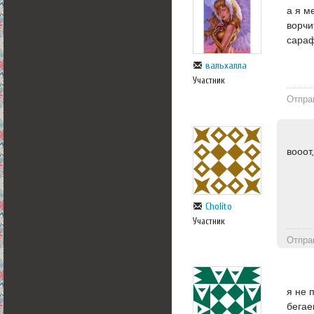
а я м
ворчи
сараф
вальхалла
Участник
Отпра
вооот
Cholito
Участник
Отпра
я не 
бегае