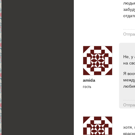
людьм
забуд
отдат
Отпра
Не, у
на св
Я воо
между
amida
любим
гость
Отпра
хотя,
красн