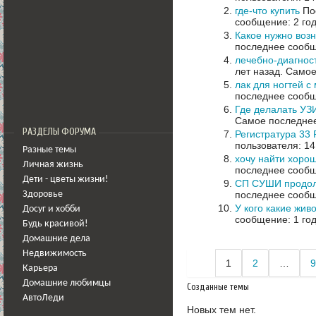
где-что купить
Пос
сообщение: 2 го
Какое нужно воз
последнее сообщ
лечебно-диагнос
лет назад.
Самое
лак для ногтей с
последнее сообщ
Где делалать УЗИ
Самое последнее
РАЗДЕЛЫ ФОРУМА
Регистратура 33 
пользователя: 14
Разные темы
хочу найти хорош
Личная жизнь
последнее сообщ
Дети - цветы жизни!
СП СУШИ продол
последнее сообщ
Здоровье
У кого какие жив
Досуг и хобби
сообщение: 1 год
Будь красивой!
Домашние дела
Недвижимость
1
2
…
9
Карьера
Домашние любимцы
Созданные темы
АвтоЛеди
Новых тем нет.