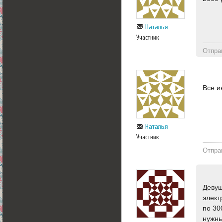
Наталья
Участник
Отпра
Все и
Наталья
Участник
Отпра
Девуш
элект
по 30
нужны