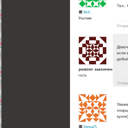
Тел.:
Rich
Участник
Отпра
Девоч
если 
добьё
ремонт закончен
гость
Отпра
Уважа
покры
кухня)
Елена25