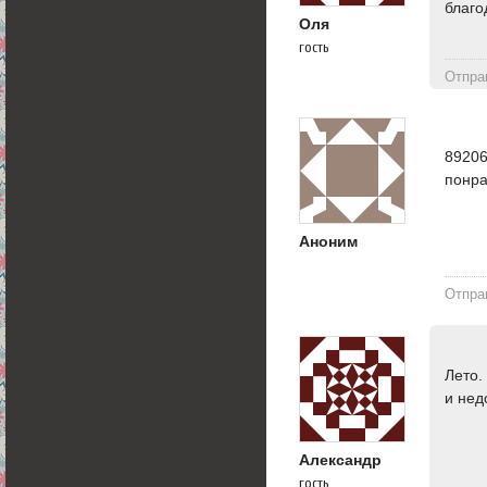
благо
Оля
гость
Отпра
89206
понр
Аноним
Отпра
Лето.
и нед
Александр
гость