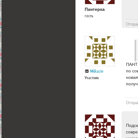
Пантерка
гость
Отпра
ПАНТЕ
по со
MiRacle
новая
Участник
получ
Отпра
Подск
совре