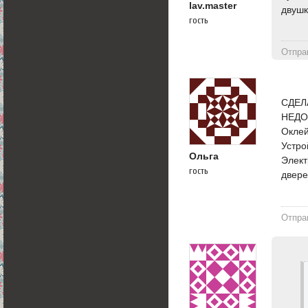
lav.master
двушк
гость
Отпра
СДЕЛ
НЕДО
Оклей
Устро
Ольга
Элект
гость
двере
Отпра