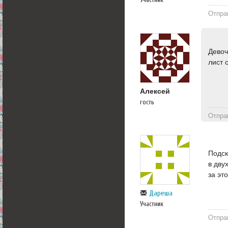
Отпра
Девоч
лист 
Алексей
гость
Отпра
Подск
в дву
за эт
Дареша
Участник
Отпра