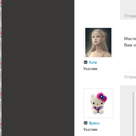
Отпра
Масте
Вам 
Нати
Участник
Отпра
Ирина
Участник