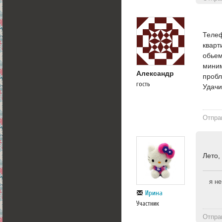
Телеф
кварт
обьем
миним
Александр
пробл
гость
Удачи
Отпра
Лето,
я не
Ирина
Участник
Отпра