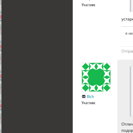
Участник
устар
я не
Отпра
Rich
Участник
Отлич
подо