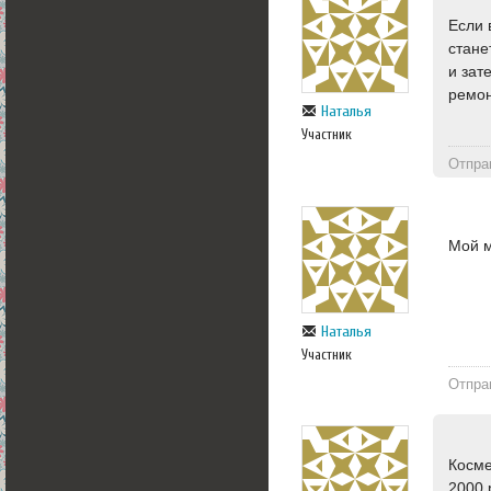
Если 
стане
и зат
ремон
Наталья
Участник
Отпра
Мой м
Наталья
Участник
Отпра
Косме
2000 