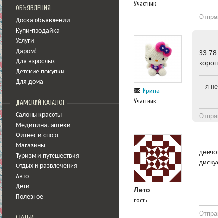
Участник
ОБЪЯВЛЕНИЯ
Отпра
Доска объявлений
Купи-продайка
Услуги
Даром!
33 78
Для взрослых
хорош
Детские покупки
Для дома
я не
Ирина
Участник
ДАМСКИЙ КАТАЛОГ
Салоны красоты
Отпра
Медицина
,
аптеки
Фитнес и спорт
Магазины
девчо
Туризм и путешествия
диску
Отдых и развлечения
Авто
Дети
Лето
Полезное
гость
Отпра
СТАТЬИ