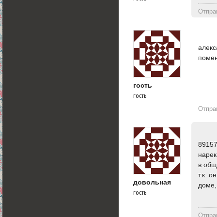
Отпра
алекс
помен
гость
гость
Отпра
89157
нарек
в общ
т.к. 
довольная
доме,
гость
Отпра