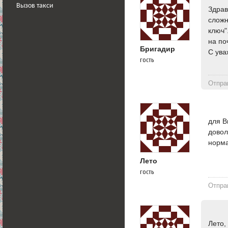
Вызов такси
Здрав
сложн
ключ"
на по
Бригадир
C ува
гость
Отпра
для В
довол
норма
Лето
гость
Отпра
Лето,