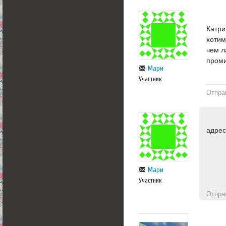
Катри
хотим
чем л
пром
Мари
Участник
Отпра
адрес
Мари
Участник
Отпра