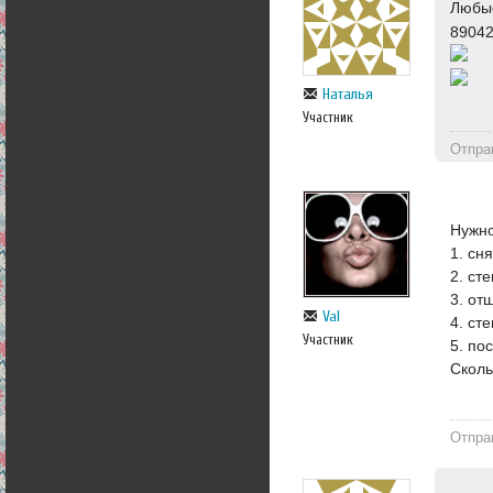
Любые
89042
Наталья
Участник
Отпра
Нужно
1. сн
2. ст
3. от
Val
4. ст
Участник
5. по
Сколь
Отпра