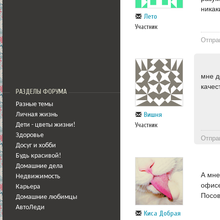
никак
Лето
Участник
Отпра
мне д
качес
РАЗДЕЛЫ ФОРУМА
Разные темы
Вишня
Личная жизнь
Участник
Дети - цветы жизни!
Здоровье
Отпра
Досуг и хобби
Будь красивой!
Домашние дела
А мне
Недвижимость
офисе
Карьера
Посов
Домашние любимцы
АвтоЛеди
Киса Добрая