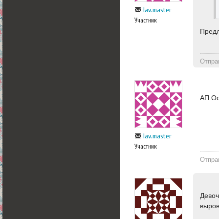
lav.master
Участник
Предл
Отпра
АП.Ос
lav.master
Участник
Отпра
Девоч
выров