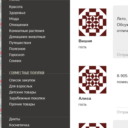
Красота
Здоровье
Лето,
Мода
Обсуж
Отношения
отлич
Комнатные растения
Домашние животные
Вишня
Путешествия
гость
Полезное
Отпра
Гороскоп
Сонник
СОВМЕСТНЫЕ ПОКУПКИ
8-905
Список закупок
помещ
Для взрослых
Детские товары
Алиса
Зарубежные покупки
гость
Прочие товары
Отпра
Диеты
Косметичка