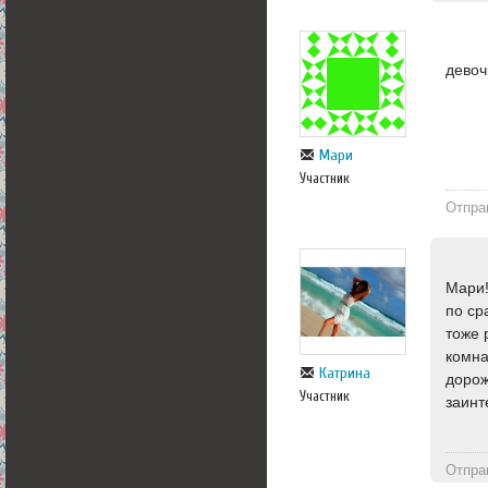
девоч
Мари
Участник
Отпра
Мари!
по ср
тоже 
комна
Катрина
дорож
Участник
заинт
Отпра