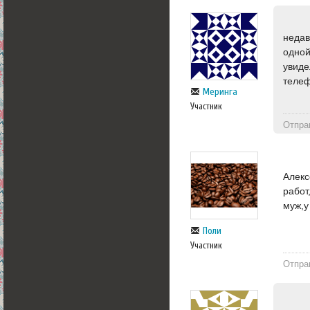
недав
одной
увиде
телеф
Меринга
Участник
Отпра
Алекс
работ
муж,у
Поли
Участник
Отпра