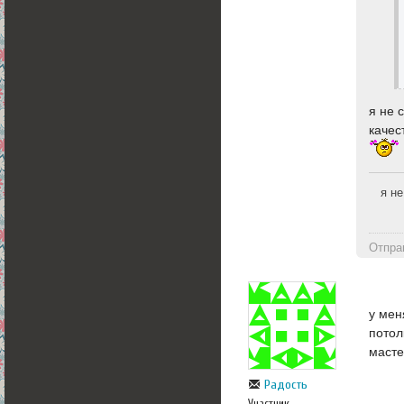
я не 
качес
я не
Отпра
у мен
потол
масте
Радость
Участник