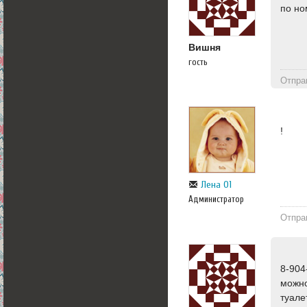
по но
Вишня
гость
Отпра
!
Лена 01
Администратор
Отпра
8-904
можно
туале