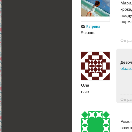
Мари,
крока
поеду
норма
Катрина
Участник
Отпра
Девоч
olga5
Оля
гость
Отпра
Ремон
возмо