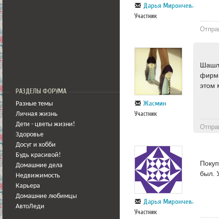
Дарья Мирончева
Участник
Отпра
Шашлы
фирмы
этом 
РАЗДЕЛЫ ФОРУМА
Жасмин
Разные темы
Участник
Личная жизнь
Дети - цветы жизни!
Отпра
Здоровье
Досуг и хобби
Будь красивой!
Покуп
Домашние дела
был. 
Недвижимость
Карьера
Домашние любимцы
Дарья Мирончева
АвтоЛеди
Участник