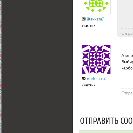
Жаннета7
Участник
Отпра
А мне
Выбир
карбо
vladcentral
Участник
Отпра
ОТПРАВИТЬ СО