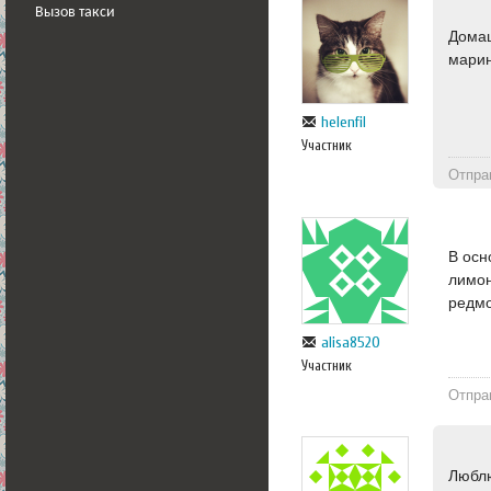
Вызов такси
Домаш
мари
helenfil
Участник
Отпра
В осн
лимон
редмо
alisa8520
Участник
Отпра
Любл