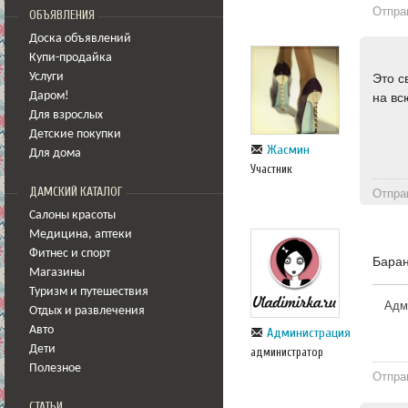
Отпра
ОБЪЯВЛЕНИЯ
Доска объявлений
Купи-продайка
Услуги
Это с
Даром!
на вс
Для взрослых
Детские покупки
Жасмин
Для дома
Участник
ДАМСКИЙ КАТАЛОГ
Отпра
Салоны красоты
Медицина
,
аптеки
Фитнес и спорт
Баран
Магазины
Туризм и путешествия
Адми
Отдых и развлечения
Авто
Администрация
Дети
администратор
Полезное
Отпра
СТАТЬИ