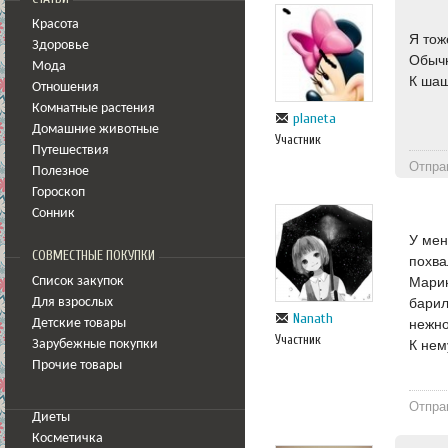
Красота
Я тож
Здоровье
Обычн
Мода
К шаш
Отношения
Комнатные растения
planeta
Домашние животные
Участник
Путешествия
Отпра
Полезное
Гороскоп
Сонник
У мен
СОВМЕСТНЫЕ ПОКУПКИ
похва
Марин
Список закупок
барил
Для взрослых
Nanath
нежно
Детские товары
Участник
К нем
Зарубежные покупки
Прочие товары
Отпра
Диеты
Косметичка