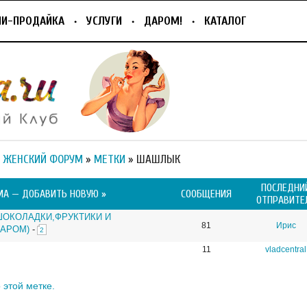
ПИ-ПРОДАЙКА
УСЛУГИ
ДАРОМ!
КАТАЛОГ
 ЖЕНСКИЙ ФОРУМ
»
МЕТКИ
» ШАШЛЫК
ПОСЛЕДНИ
МА —
ДОБАВИТЬ НОВУЮ »
СООБЩЕНИЯ
ОТПРАВИТЕ
 ШОКОЛАДКИ,ФРУКТИКИ И
81
Ирис
ДАРОМ)
-
2
11
vladcentral
 этой метке.