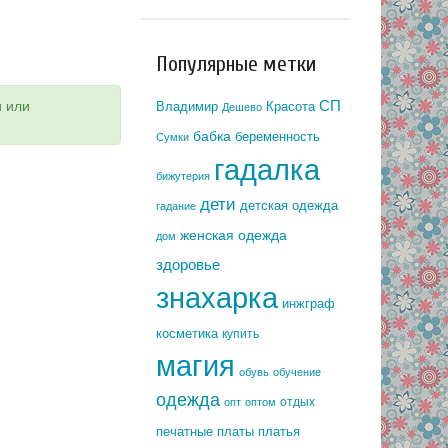
Популярные метки
и или
СП
Владимир
Красота
Дешево
бабка
беременность
Сумки
гадалка
бижутерия
дети
детская одежда
гадание
женская одежда
дом
здоровье
знахарка
инжграф
косметика
купить
магия
обувь
обучение
одежда
отдых
опт
оптом
печатные платы
платья