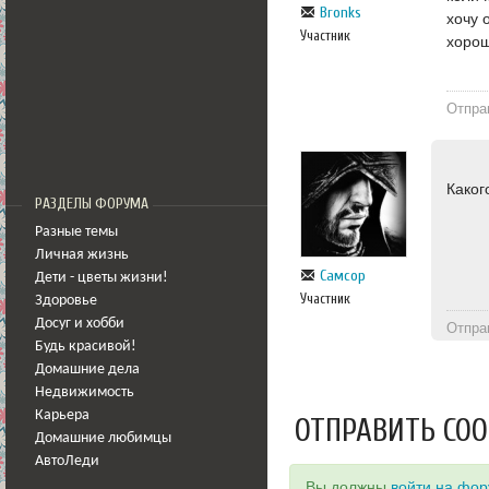
Bronks
хочу 
Участник
хорош
Отпра
Каког
РАЗДЕЛЫ ФОРУМА
Разные темы
Личная жизнь
Самсор
Дети - цветы жизни!
Участник
Здоровье
Досуг и хобби
Отпра
Будь красивой!
Домашние дела
Недвижимость
Карьера
ОТПРАВИТЬ СО
Домашние любимцы
АвтоЛеди
Вы должны
войти на фо