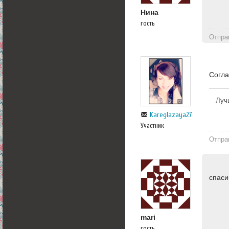
Нина
гость
Отпра
Согла
Луч
Kareglazaya27
Участник
Отпра
спаси
mari
гость