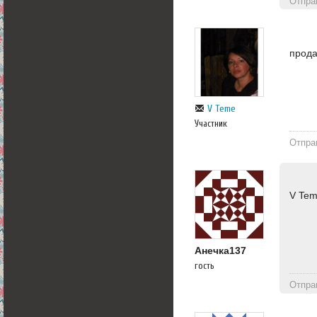
Отпра
прода
V Teme
Участник
Отпра
V Tem
Анечка137
гость
Отпра