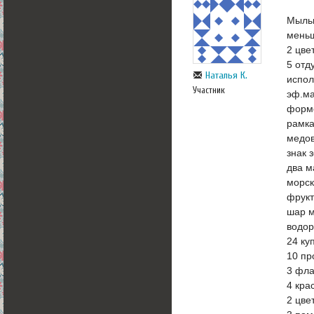
Мыльн
меньш
2 цве
5 отд
Наталья К.
испол
Участник
эф.ма
форм
рамка
медов
знак 
два м
морск
фрукт
шар м
водор
24 ку
10 пр
3 фла
4 кра
2 цве