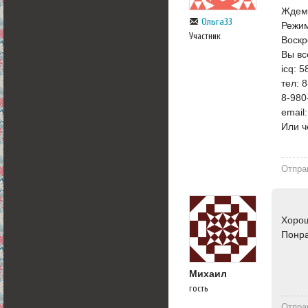
Ждем 
Ольга33
Режим
Участник
Воскр
Вы вс
icq: 
тел: 
8-980
email
Или ч
Отпра
Хорош
Понра
Михаил
гость
Отпра