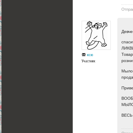
Отпра
Девче
спаси
ЛИКВ
Товар
ксю
розни
Участник
Мыло 
прода
Приве
ВООБ
МЫЛО)
ВЕСЬ 