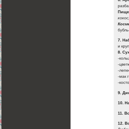
разба
Пищ
кокос
Косм
бубль
7. На
и кру
8. С
-коль
-цвет
-лепе
-мак 
-кост
9. Ди
10. 
11. 
12. 