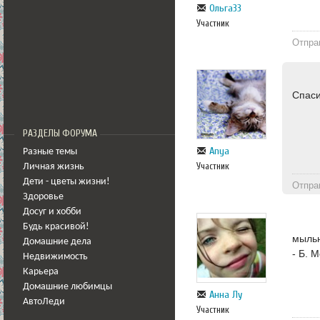
Ольга33
Участник
Отпра
Спаси
РАЗДЕЛЫ ФОРУМА
Anya
Разные темы
Участник
Личная жизнь
Дети - цветы жизни!
Отпра
Здоровье
Досуг и хобби
Будь красивой!
мыльн
Домашние дела
- Б. 
Недвижимость
Карьера
Домашние любимцы
Анна Лу
АвтоЛеди
Участник