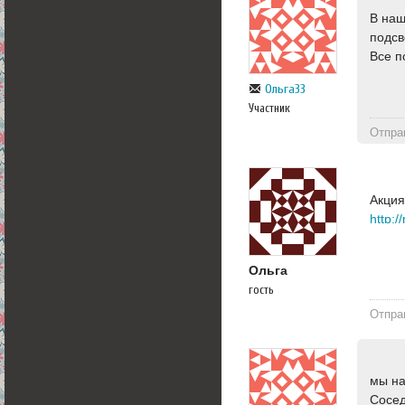
В наш
подсв
Все п
Ольга33
Участник
Отпра
Акция
http:/
Ольга
гость
Отпра
мы на
Сосед