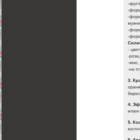
-круг
-форм
-форм
мужчи
-форм
-форм
Сили
- цве
-роза
-кекс
-на п
3. Кр
оранж
бирюз
4. Э
иланг
5. К
косто
6. А