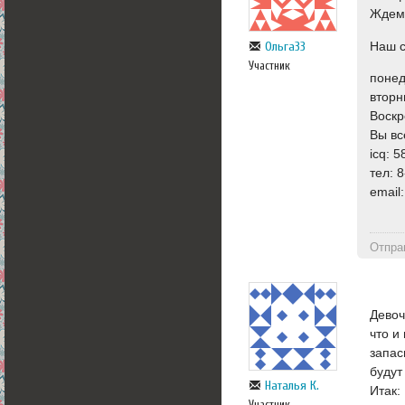
Ждем 
Наш 
Ольга33
Участник
понед
вторн
Воскр
Вы вс
icq: 
тел: 
email
Отпра
Девоч
что и
запас
будут
Наталья К.
Итак:
Участник