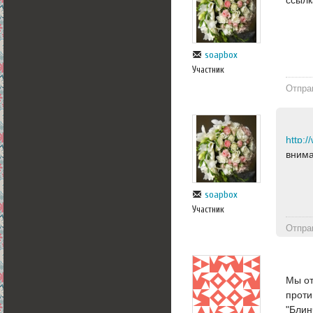
soapbox
Участник
Отпра
внима
soapbox
Участник
Отпра
Мы от
проти
"Блин