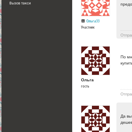
Вызов такси
предо
Ольга33
Участник
Отпра
По мн
купит
Ольга
гость
Отпра
Да вы
дешев