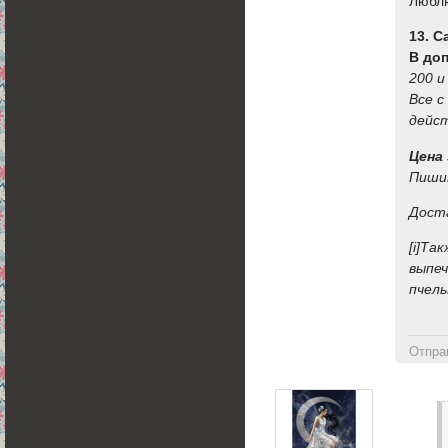
Люблю
13. 
В до
200 и
Все с
дейс
Цена 
Пишит
Доста
[i]Та
выпеч
пчелы
Отпра