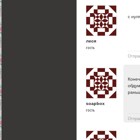
с нул
леся
гость
Отпра
Конеч
обдум
раньш
soapbox
гость
Отпра