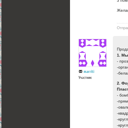
3 пом
Желаю
Отпра
Прода
1. Мы
- про
-орга
marriti
-бела
Участник
2. Ф
Плас
- бом
-прям
-овал
-квад
-круг
-круг