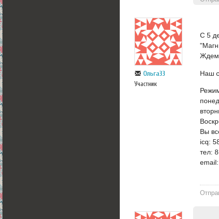
С 5 д
"Магн
Ждем 
Наш 
Ольга33
Участник
Режим
понед
вторн
Воскр
Вы вс
icq: 
тел: 
email
Отпра