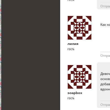
Отпра
Как н
лилия
гость
Отпра
Девоч
основ
добав
вдохн
soapbox
гость
Отпра