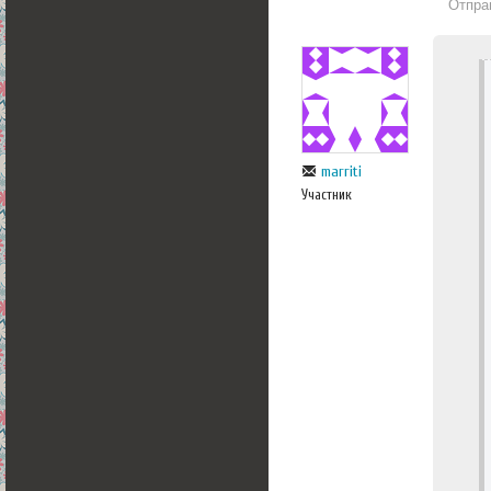
Отпра
marriti
Участник