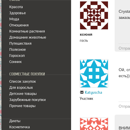
Красота
Cryst
Здоровье
заказ
Мода
Отношения
Комнатные растения
ксюня
Домашние животные
гость
Путешествия
Отпра
Полезное
Гороскоп
Сонник
Ой, с
СОВМЕСТНЫЕ ПОКУПКИ
есть))
Список закупок
Для взрослых
Katyuscha
Детские товары
Участник
Зарубежные покупки
Прочие товары
Отпра
Диеты
Косметичка
ВНИМА