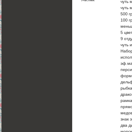
чуть 
чуть 
500 г
100 г
меньш
5 цве
9 отд
чуть 
Набор
испол
эф.ма
перси
форм
дельф
рыбка
драко
рамка
прямо
медов
знак 
два д
морск