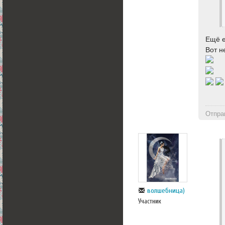
Ещё е
Вот н
Отпра
волшебница)
Участник