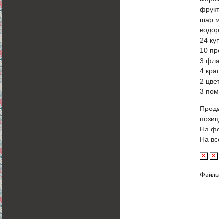
фрукт
шар м
водор
24 ку
10 пр
3 фла
4 кра
2 цве
3 пом
Прода
позиц
На фо
На вс
Файл