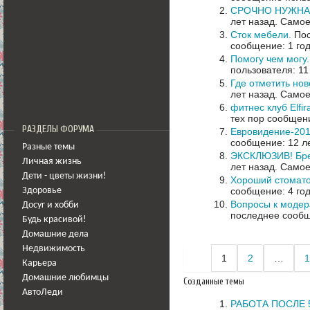
СРОЧНО НУЖНА
лет назад.
Самое
Сток мебели.
Пос
сообщение: 1 год
Помогу чем могу
пользователя: 11
Где отметить нов
лет назад.
Самое
фитнес клуб Elfi
тех пор сообщени
РАЗДЕЛЫ ФОРУМА
Евровидение-20
сообщение: 12 л
Разные темы
ЭКСКЛЮЗИВ! Брел
Личная жизнь
лет назад.
Самое
Дети - цветы жизни!
Хороший стомато
сообщение: 4 го
Здоровье
Вопросы к моде
Досуг и хобби
последнее сообщ
Будь красивой!
Домашние дела
Недвижимость
1
2
…
1
Карьера
Домашние любимцы
Созданные темы
АвтоЛеди
РАБОТА ПОСЛЕ 