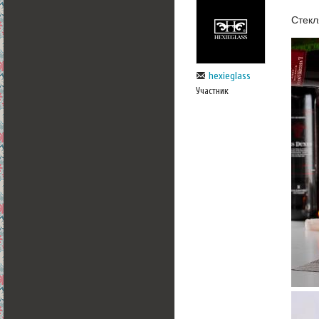
Стекл
hexieglass
Участник