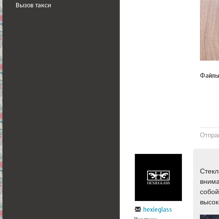
Вызов такси
Файл
Отпра
Стекл
внима
собой
высок
hexieglass