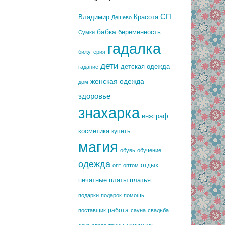
СП
Владимир
Красота
Дешево
бабка
беременность
Сумки
гадалка
бижутерия
дети
детская одежда
гадание
женская одежда
дом
здоровье
знахарка
инжграф
косметика
купить
магия
обувь
обучение
одежда
отдых
опт
оптом
печатные платы
платья
подарки
подарок
помощь
работа
поставщик
сауна
свадьба