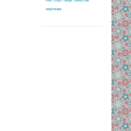
трикотаж
секс
спорт
танцы
чертежи