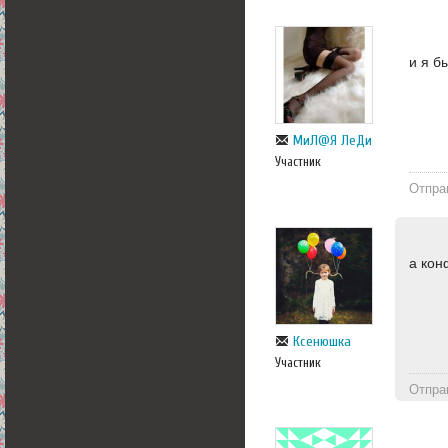
и я б
МиЛ@Я ЛеДи
Участник
Отпра
а кон
Ксенюшка
Участник
Отпра