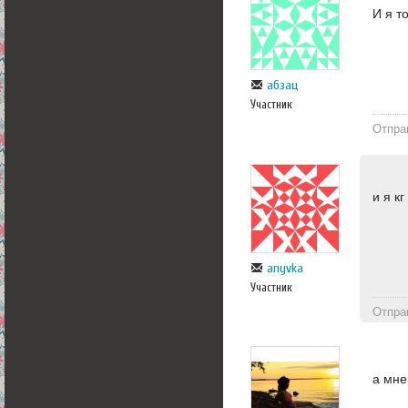
И я т
абзац
Участник
Отпра
и я к
anyvka
Участник
Отпра
а мне