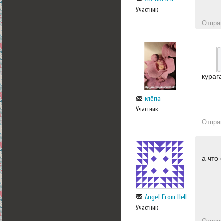
Участник
Отпра
кураг
клёпа
Участник
Отпра
а что
Angel From Hell
Участник
Отпра