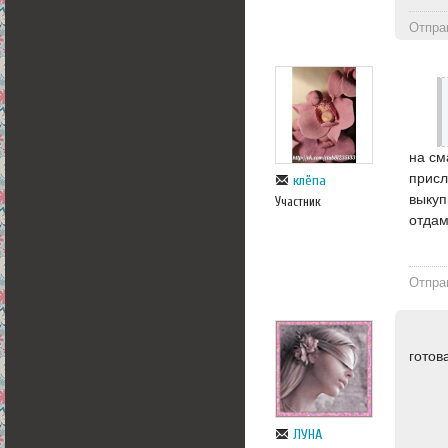
Отпра
на см
присл
клёпа
выкуп
Участник
отда
Отпра
готов
ЛУНА