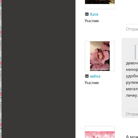
Катя
Участник
Отпра
девоч
ненор
удобн
клёпа
рулем
Участник
мегат
личку
Отпра
А мо