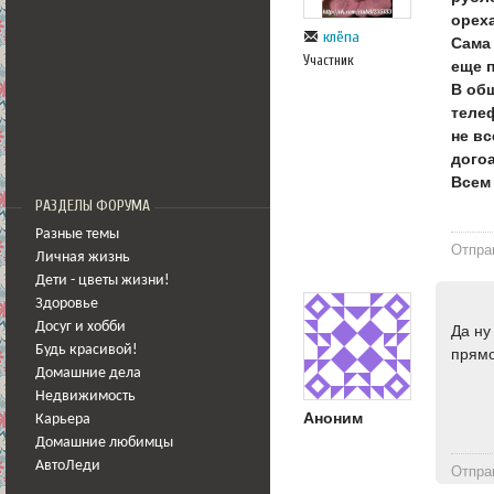
ореха
клёпа
Сама
Участник
еще п
В об
телеф
не вс
догоа
Всем 
РАЗДЕЛЫ ФОРУМА
Разные темы
Отпра
Личная жизнь
Дети - цветы жизни!
Здоровье
Досуг и хобби
Да ну
Будь красивой!
прямо
Домашние дела
Недвижимость
Аноним
Карьера
Домашние любимцы
АвтоЛеди
Отпра