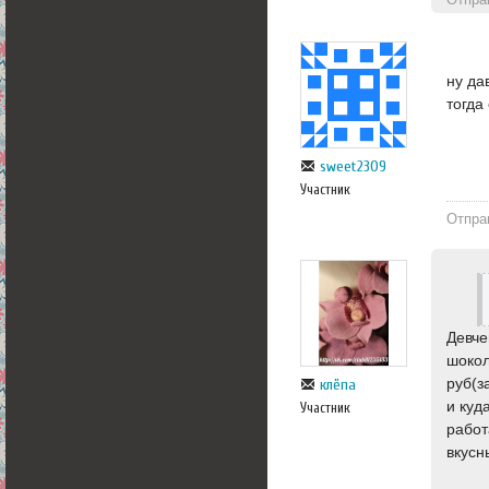
ну да
тогда
sweet2309
Участник
Отпра
Девче
шокол
руб(з
клёпа
и куд
Участник
работ
вкусн