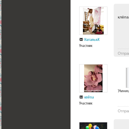
клёпа
НатальяХ
Участник
Отпра
Умниц
клёпа
Участник
Отпра