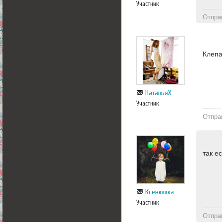
Участник
Отпра
Клепа
НатальяХ
Участник
Отпра
так е
Ксенюшка
Участник
Отпра