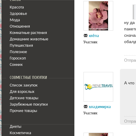
Красота
Здоровье
Мода
ну да
Отношения
пакет
Комнатные растения
снача
клёпа
Домашние животные
обалд
Участник
Путешествия
Полезное
Гороскоп
Отпра
Сонник
СОВМЕСТНЫЕ ПОКУПКИ
А что
Список закупок
Для взрослых
Детские товары
Зарубежные покупки
владимирка
Прочие товары
Участник
Отпра
Диеты
Косметичка