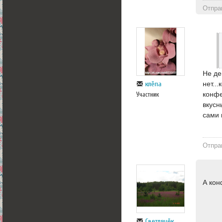
Отпра
Не де
клёпа
нет..
конфе
Участник
вкусн
сами 
Отпра
А кон
Светлячёк