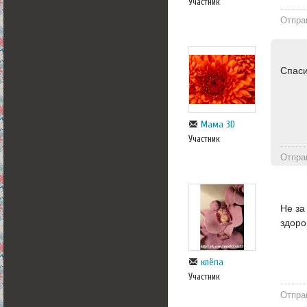
Участник
Отпра
Спаси
Мама 3D
Участник
Отпра
Не за
здоро
клёпа
Участник
Отпра