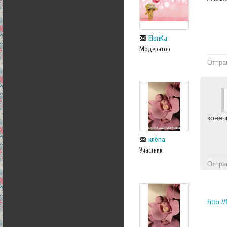
ElenKa
Модератор
Отпра
конеч
клёпа
Участник
Отпра