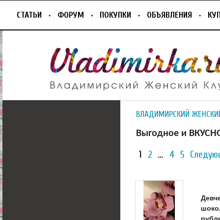
СТАТЬИ
ФОРУМ
ПОКУПКИ
ОБЪЯВЛЕНИЯ
КУ
ВЛАДИМИРСКИЙ ЖЕНСКИ
Выгодное и ВКУСН
1
2
…
4
5
Следую
Девч
шоко
рубл