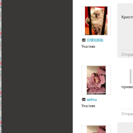
Крист
ОЛЮШКА)
Участник
Отпра
приве
клёпа
Участник
Отпра