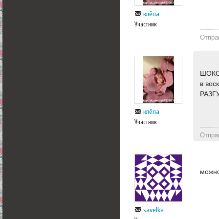
клёпа
Участник
Отпра
ШОКОЛ
в вос
РАЗГУ
клёпа
Участник
Отпра
можно
savelka