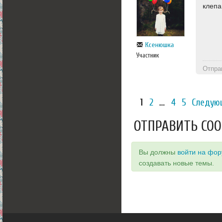
клепа
Ксенюшка
Участник
Отпра
1
2
…
4
5
Следую
ОТПРАВИТЬ СО
Вы должны
войти на фо
создавать новые темы.