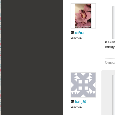
клёпа
Участник
в так
след
Отпра
baby86
Участник