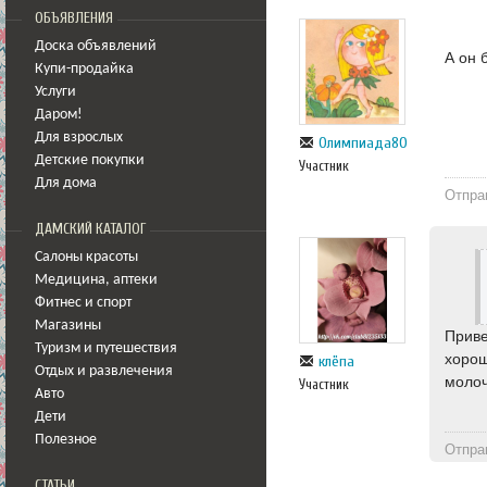
ОБЪЯВЛЕНИЯ
Доска объявлений
А он 
Купи-продайка
Услуги
Даром!
Для взрослых
Олимпиада80
Детские покупки
Участник
Для дома
Отпра
ДАМСКИЙ КАТАЛОГ
Салоны красоты
Медицина
,
аптеки
Фитнес и спорт
Магазины
Приве
Туризм и путешествия
хорош
клёпа
Отдых и развлечения
молоч
Участник
Авто
Дети
Полезное
Отпра
СТАТЬИ