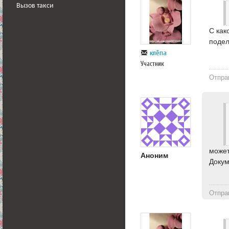
Вызов такси
С как
подел
клёпа
Участник
Отпра
может
Аноним
Докум
Отпра