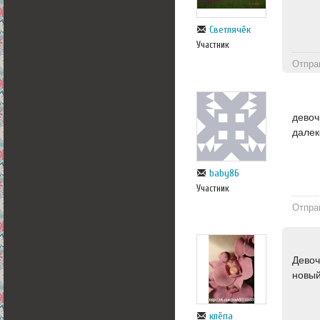
Светлячёк
Участник
Отпра
девоч
далек
baby86
Участник
Отпра
Девоч
новый
клёпа