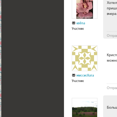
Хотел
пришл
вчера 
клёпа
Участник
Отпра
Крист
можн
миссисНата
Участник
Отпра
Больш