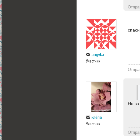
Отпра
спаси
anyvka
Участник
Отпра
Не за
клёпа
Участник
Отпра