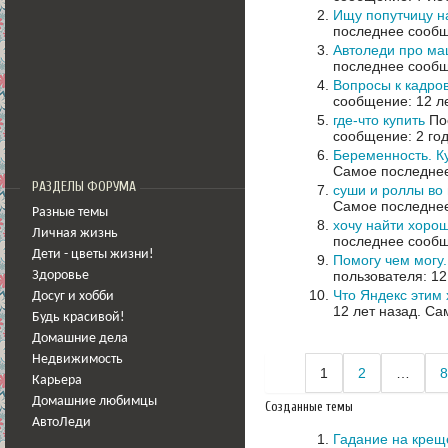
Ищу попутчицу н
последнее сообщ
Автоледи про ма
последнее сообщ
Вопросы к кадро
сообщение: 12 л
где-что купить
Пос
сообщение: 2 го
Беременность. Ку
Самое последнее
РАЗДЕЛЫ ФОРУМА
суши и роллы во 
Самое последнее
Разные темы
хочу найти хорош
Личная жизнь
последнее сообщ
Дети - цветы жизни!
Помогу чем могу
пользователя: 12
Здоровье
Что Яндекс этим 
Досуг и хобби
12 лет назад.
Сам
Будь красивой!
Домашние дела
Недвижимость
1
2
…
8
Карьера
Домашние любимцы
Созданные темы
АвтоЛеди
Гадание на крещ