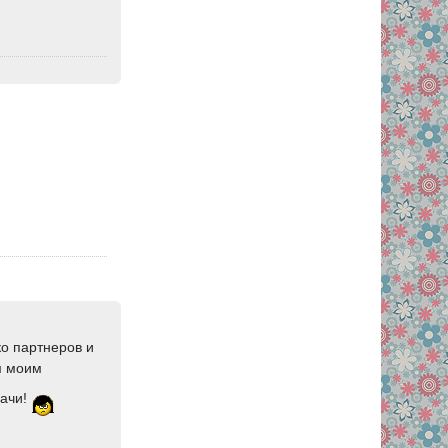
ко партнеров и
м моим
рачи!