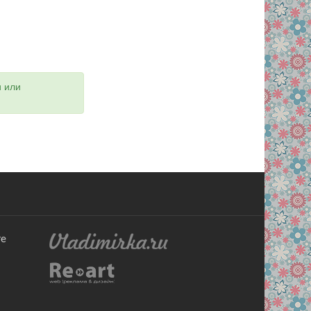
и или
те