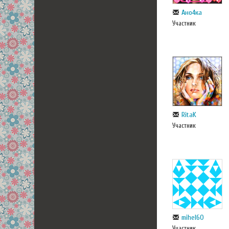
Ано4ка
Участник
RitaK
Участник
mihel60
Участник