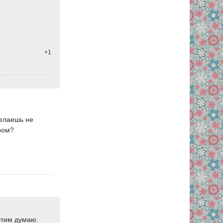
+1
делаешь не
ёром?
этим думаю.