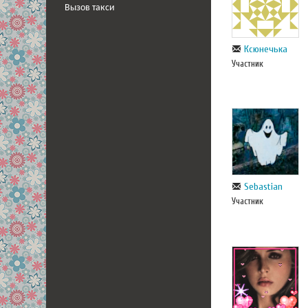
Вызов такси
Ксюнечька
Участник
Sebastian
Участник