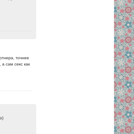
ртнера, точнее
 а сам секс как
о)