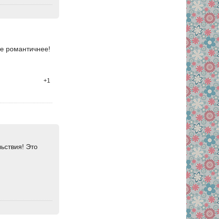
те романтичнее!
+1
ьствия! Это