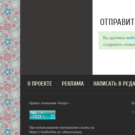
ОТПРАВИТ
Вы должны
вой
создавать новы
О ПРОЕКТЕ
РЕКЛАМА
НАПИСАТЬ В РЕД
Проект компании «Реарт»
В
П
При использовании материалов ссылка на
https://vladimirka.ru/ обязательна.