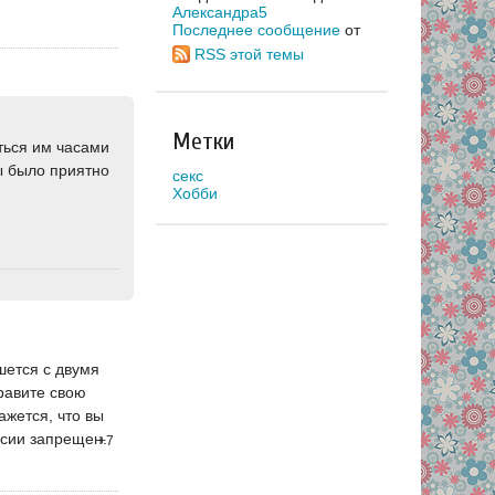
Александра5
Последнее сообщение
от
RSS этой темы
Метки
ться им часами
ы было приятно
секс
Хобби
шется с двумя
правите свою
ажется, что вы
ссии запрещен.
+7