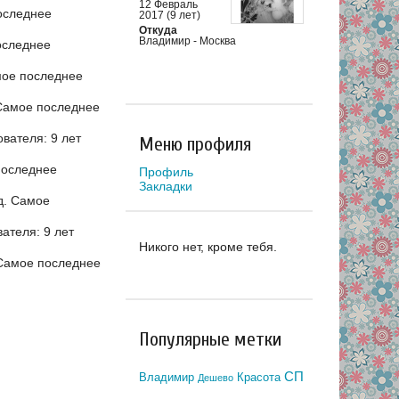
12 Февраль
оследнее
2017 (9 лет)
Откуда
Владимир - Москва
оследнее
ое последнее
Самое последнее
вателя: 9 лет
Меню профиля
оследнее
Профиль
Закладки
д.
Самое
ателя: 9 лет
Никого нет, кроме тебя.
Самое последнее
Популярные метки
СП
Владимир
Красота
Дешево