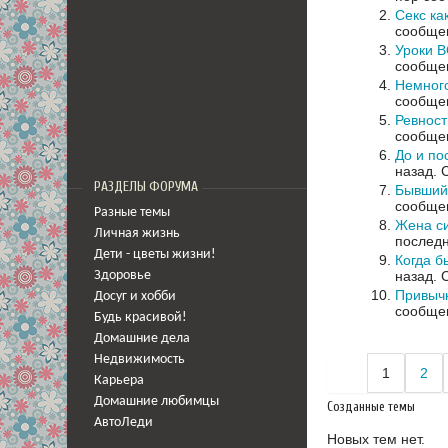
Секс ка
сообщен
Уроки 
сообщен
Немного
сообщен
Ревност
сообщен
До и по
назад.
РАЗДЕЛЫ ФОРУМА
Бывший 
сообщен
Разные темы
Жена си
Личная жизнь
последн
Дети - цветы жизни!
Когда б
назад.
Здоровье
Привыч
Досуг и хобби
сообщен
Будь красивой!
Домашние дела
Недвижимость
1
2
Карьера
Домашние любимцы
Созданные темы
АвтоЛеди
Новых тем нет.