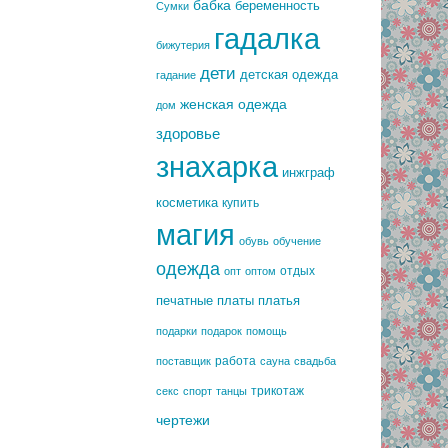
бабка
беременность
Сумки
гадалка
бижутерия
дети
детская одежда
гадание
женская одежда
дом
здоровье
знахарка
инжграф
косметика
купить
магия
обувь
обучение
одежда
отдых
опт
оптом
печатные платы
платья
подарки
подарок
помощь
работа
поставщик
сауна
свадьба
трикотаж
секс
спорт
танцы
чертежи