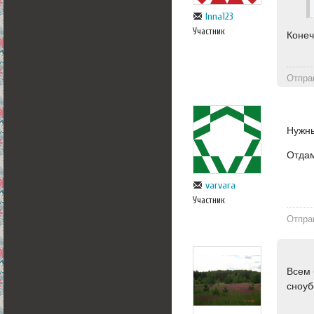
Inna123
Участник
Конеч
Отпра
Нужны
Отдам
varvara
Участник
Отпра
Всем 
сноуб