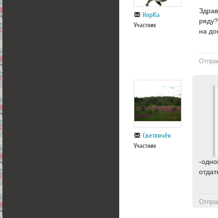
Здрав
НорКа
ряду?
Участник
на до
Отпра
Светлячёк
Участник
-одно
отдат
Отпра