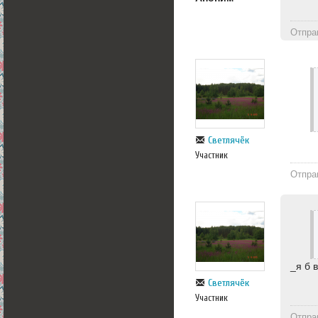
Отпра
Светлячёк
Участник
Отпра
_я б 
Светлячёк
Участник
Отпра