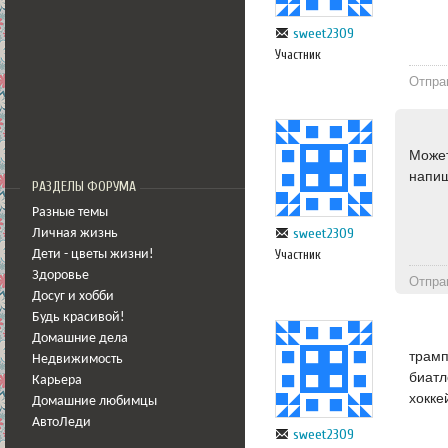
sweet2309
Участник
Отпра
Может
напиш
РАЗДЕЛЫ ФОРУМА
Разные темы
sweet2309
Личная жизнь
Участник
Дети - цветы жизни!
Здоровье
Отпра
Досуг и хобби
Будь красивой!
Домашние дела
трамплин
Недвижимость
биатлон
Карьера
хоккей
Домашние любимцы
АвтоЛеди
sweet2309