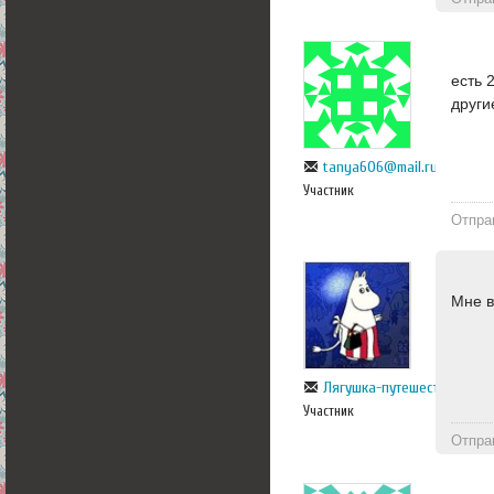
есть 
други
tanya606@mail.ru
Участник
Отпра
Мне в
Лягушка-путешественница
Участник
Отпра