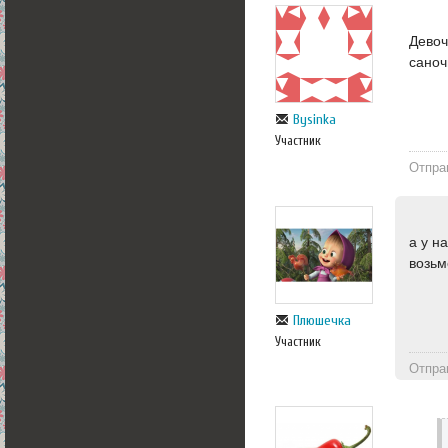
Девоч
саноч
Bysinka
Участник
Отпра
а у н
возьм
Плюшечка
Участник
Отпра