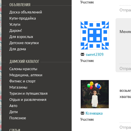
Участник
ОБЪЯВЛЕНИЯ
Отпра
Доска объявлений
Купи-продайка
Услуги
Даром!
Меняю
Для взрослых
Детские покупки
Для дома
sweet2309
Участник
ДАМСКИЙ КАТАЛОГ
Отпра
Салоны красоты
Медицина
,
аптеки
Фитнес и спорт
Магазины
возьм
Туризм и путешествия
хватв
Отдых и развлечения
Авто
Дети
Ксенюшка
Полезное
Участник
Отпра
СТАТЬИ