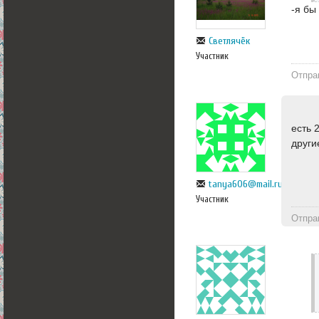
-я бы
Светлячёк
Участник
Отпра
есть 
други
tanya606@mail.ru
Участник
Отпра