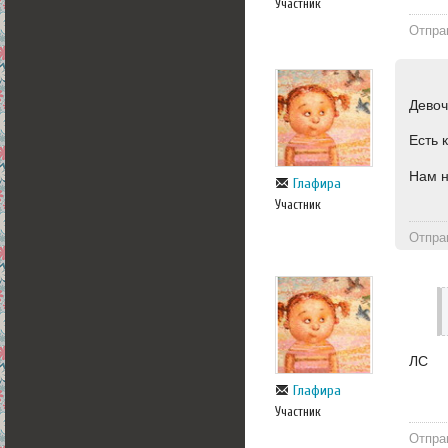
Участник
Отпра
Девоч
Есть 
Нам н
Глафира
Участник
Отпра
ЛС
Глафира
Участник
Отпра