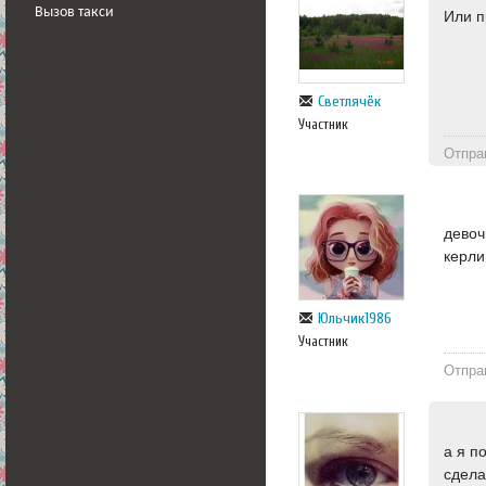
Вызов такси
Или п
Светлячёк
Участник
Отпра
девоч
керли
Юльчик1986
Участник
Отпра
а я п
сдел