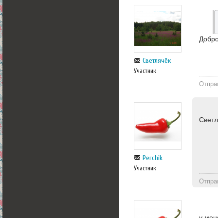
Добр
Светлячёк
Участник
Отпра
Светл
Perchik
Участник
Отпра
у мен