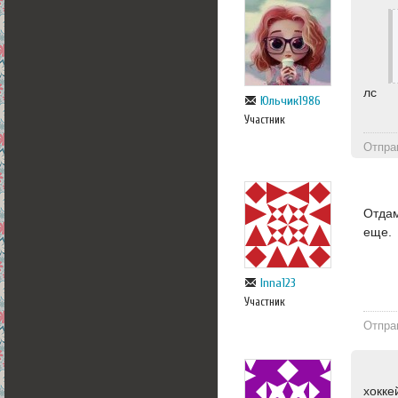
лс
Юльчик1986
Участник
Отпра
Отдам
еще.
Inna123
Участник
Отпра
хокке