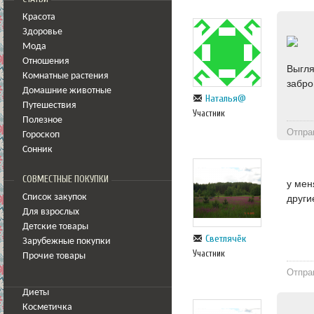
Красота
Здоровье
Мода
Отношения
Выгля
Комнатные растения
забро
Домашние животные
Наталья@
Путешествия
Участник
Полезное
Отпра
Гороскоп
Сонник
СОВМЕСТНЫЕ ПОКУПКИ
у мен
Список закупок
други
Для взрослых
Детские товары
Светлячёк
Зарубежные покупки
Участник
Прочие товары
Отпра
Диеты
Косметичка