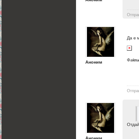
Отпра
Да е 
Файл
Аноним
Отпра
Отдай
Аноним