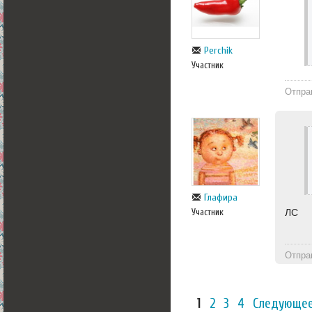
Perchik
Участник
Отпра
Глафира
ЛС
Участник
Отпра
1
2
3
4
Следующее