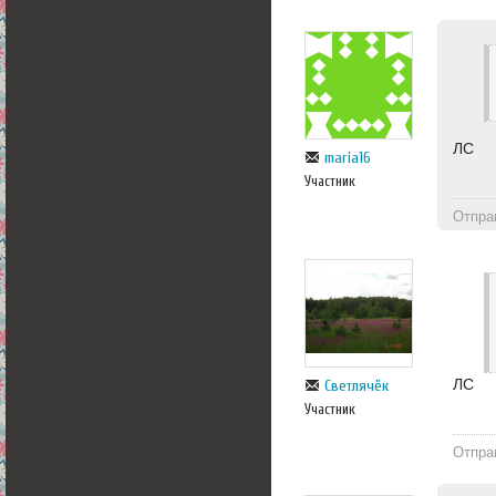
ЛС
maria16
Участник
Отпра
ЛС
Светлячёк
Участник
Отпра