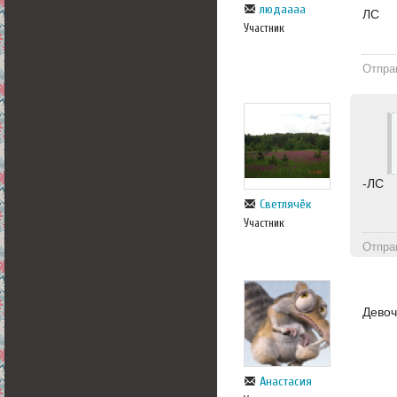
людаааа
ЛС
Участник
Отпра
-ЛС
Светлячёк
Участник
Отпра
Девоч
Анастасия