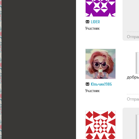
LIDER
Участник
Отпра
добры
Юльчик1986
Участник
Отпра