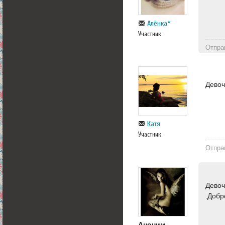
Алёнка*
Участник
Отпра
Девоч
Катя
Участник
Отпра
Девоч
.Добр
Аноним