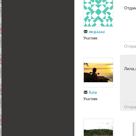
Отдам
людаааа
Участник
Отпра
Лила,
Катя
Участник
Отпра