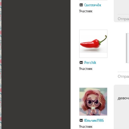
Светлячёк
Участник
Отпра
Perchik
Участник
Отпра
девоч
Юльчик1986
Участник