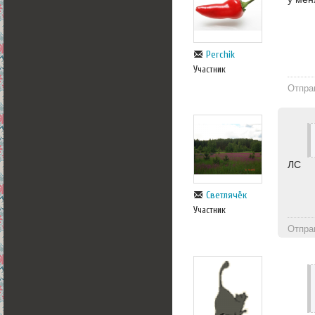
Perchik
Участник
Отпра
ЛС
Светлячёк
Участник
Отпра