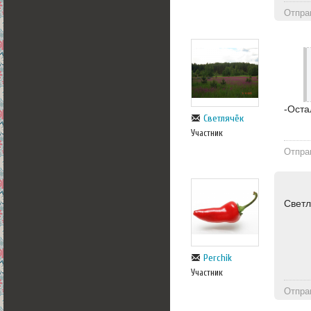
Отпра
-Оста
Светлячёк
Участник
Отпра
Светл
Perchik
Участник
Отпра