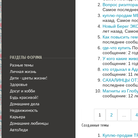
Вопрос риэлтора
Самое последнее
куплю-продам М
назад.
Самое пос
Новый Берег ЭКО
лет назад.
Самое
Как повысить гем
последнее сообщ
где-что купить
Пос
сообщение: 2 го
РАЗДЕЛЫ ФОРУМА
У кого какие жив
сообщение: 1 год
Разные темы
кто отдыхал в А
Личная жизнь
сообщение: 11 л
Дети - цветы жизни!
САХАЛИНЦЫ ОТЗ
последнее сообщ
Здоровье
Магниты из Глоб
Досуг и хобби
сообщение: 12 л
Будь красивой!
Домашние дела
Недвижимость
1
2
…
4
Карьера
Домашние любимцы
Созданные темы
АвтоЛеди
Куплю-продам Т