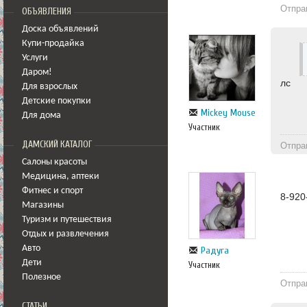
Отпра
ОБЪЯВЛЕНИЯ
Доска объявлений
Купи-продайка
Услуги
Даром!
лс
Для взрослых
Детские покупки
Mickey Mouse
Для дома
Участник
ДАМСКИЙ КАТАЛОГ
Отпра
Салоны красоты
Медицина
,
аптеки
Фитнес и спорт
8-920
Магазины
Туризм и путешествия
Отдых и развлечения
Авто
Радуга
Дети
Участник
Полезное
Отпра
СТАТЬИ