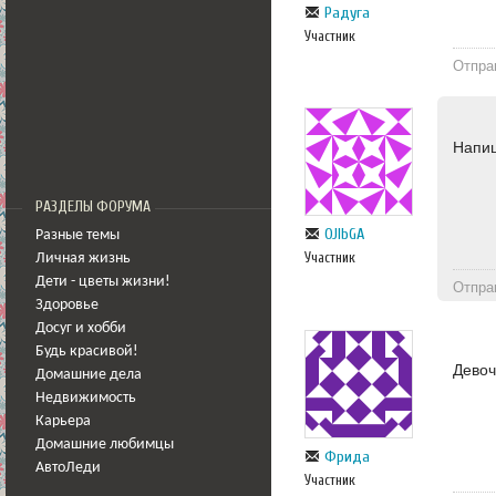
Радуга
Участник
Отпра
Напи
РАЗДЕЛЫ ФОРУМА
OJlbGA
Разные темы
Участник
Личная жизнь
Дети - цветы жизни!
Отпра
Здоровье
Досуг и хобби
Будь красивой!
Девоч
Домашние дела
Недвижимость
Карьера
Домашние любимцы
Фрида
АвтоЛеди
Участник